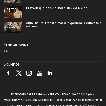
El joven que hizo del baile su vida (video)
Aula Futura: transformar la experiencia educativa
(video)
Más que un festival cultural: así es la magia de
VIBRART 2026 (video)
CAMBIAR IDIOMA
ES
Javier Guzmán: investigación con impacto social
(video)
Síguenos
¡México, en el top del mundial de robótica FIRST
2026! (video)
Vida Tec: Pasión, disciplina y básquetbol, con Gael
Adame (video)
A
AV. EUGENIO GARZA SADA 2501 SUR COL. TECNOLÓGICO C.P. 64849 |
L
¿Cómo es el Modelo Educativo Tec? (video)
MONTERREY, NUEVO LEÓN, MÉXICO | TEL. +52 (81) 8358-2000 D.R.© INSTITUTO
TECNOLÓGICO Y DE ESTUDIOS SUPERIORES DE MONTERREY, MÉXICO. 2018