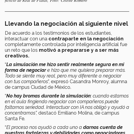
ficticio de Real de Platas, Foto: Celeste Romero
Llevando la negociación al siguiente nivel
De acuerdo a los testimonios de los estudiantes,
interactuar con una
contraparte en la negociación
completamente controlada por inteligencia artificial fue
un reto que los
motivó a prepararse y a ser más
creativos.
“
La simulación me hizo sentir realmente segura en mi
forma de negociar
e hizo que me quisiera preparar más.
Todo se siente muy real, pero muy diferente a negociar
con tus compañeros
”, expresó Casandra Monroy, alumna
de campus Ciudad de México.
“
No hay bromas durante la simulación
; cuando estamos
en el aula fingiendo negociar con compañeros puede
faltarnos seriedad. Interactuar con IA nos obligó y ayudó a
concentrarnos”,
destacó
Emiliano Molina, de campus
Santa Fe.
“
El proceso nos ayudó a cada uno a
darnos cuenta de
nuestras fortalezas y debilidades como negociadores
.