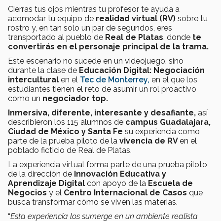
Cierras tus ojos mientras tu profesor te ayuda a
acomodar tu equipo de
realidad virtual (RV)
sobre tu
rostro y, en tan solo un par de segundos, eres
transportado al pueblo de
Real de Platas
, donde
te
convertirás en el personaje principal de la trama.
Este escenario no sucede en un videojuego, sino
durante
la clase de
Educación Digital: Negociación
intercultural
en el
Tec de Monterrey,
en el que los
estudiantes
tienen el reto de asumir un rol proactivo
como un
negociador top.
Inmersiva, diferente, interesante y desafiante,
así
describieron los 115 alumnos de
campus Guadalajara,
Ciudad de México y Santa Fe
su experiencia como
parte de la prueba piloto de la
vivencia de RV
en el
poblado ficticio de Real de Platas.
La experiencia virtual forma parte de una prueba piloto
de la dirección de
Innovación Educativa y
Aprendizaje Digital
con apoyo de la
Escuela de
Negocios
y el
Centro Internacional de Casos
que
busca transformar cómo se viven las materias.
“
Esta experiencia los sumerge en un ambiente realista