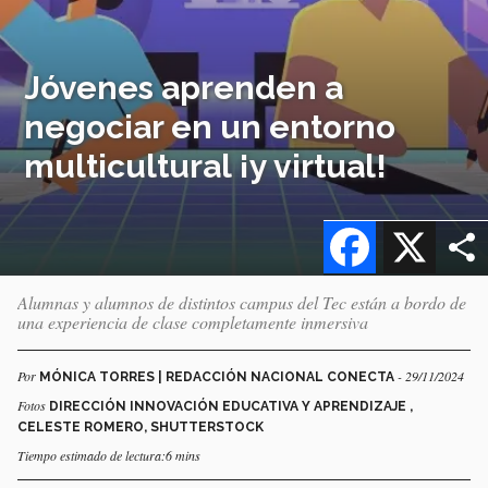
Jóvenes aprenden a
negociar en un entorno
multicultural ¡y virtual!
Facebook
X
Alumnas y alumnos de distintos campus del Tec están a bordo de
una experiencia de clase completamente inmersiva
Por
- 29/11/2024
MÓNICA TORRES | REDACCIÓN NACIONAL CONECTA
Fotos
DIRECCIÓN INNOVACIÓN EDUCATIVA Y APRENDIZAJE ,
CELESTE ROMERO, SHUTTERSTOCK
Tiempo estimado de lectura:6 mins