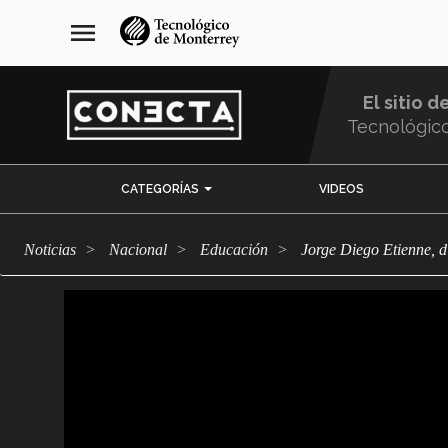
Pasar
navegación
menu
al
principal
contenido
principal
El sitio d
Tecnológic
Menu
CATEGORÍAS
VIDEOS
Comunidad
Noticias
Nacional
Educación
Jorge Diego Etienne, 