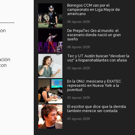
Borregos CCM van por el
campeonato en Liga Mayor de
americano
06 Agosto 2026
con
De PrepaTec Qro al mundo: el
escenario donde nació un gran
sueño
06 Agosto 2026
Tec y UT Austin buscan "devolver la
ación
voz" a hispanohablantes con afasia
con
05 Agosto 2026
En la ONU: mexicana y EXATEC
representó en Nueva York a la
juventud
05 Agosto 2026
El escritor que dice que la derrota
también merece ser contada
05 Agosto 2026