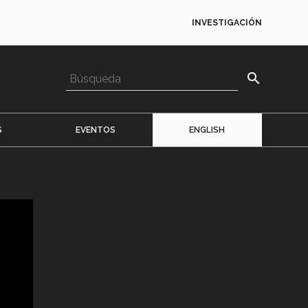
INVESTIGACIÓN
search
S
EVENTOS
ENGLISH