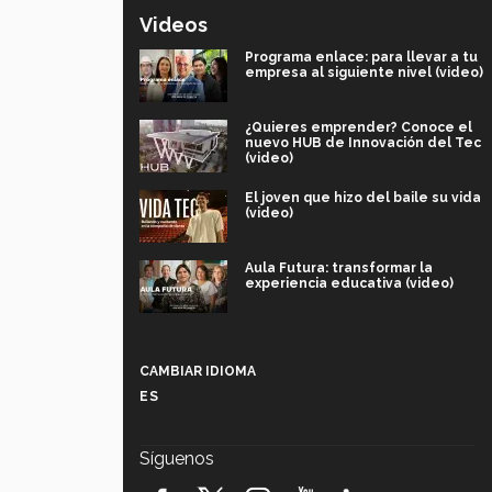
Videos
Programa enlace: para llevar a tu
empresa al siguiente nivel (video)
¿Quieres emprender? Conoce el
nuevo HUB de Innovación del Tec
(video)
El joven que hizo del baile su vida
(video)
Aula Futura: transformar la
experiencia educativa (video)
Más que un festival cultural: así es
la magia de VIBRART 2026 (video)
CAMBIAR IDIOMA
ES
Javier Guzmán: investigación con
impacto social (video)
Síguenos
¡México, en el top del mundial de