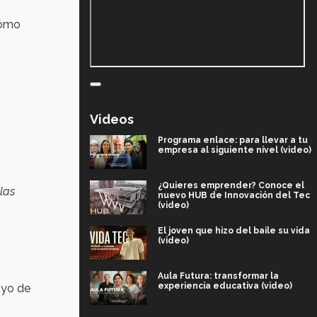
ómo
Videos
Programa enlace: para llevar a tu
empresa al siguiente nivel (video)
¿Quieres emprender? Conoce el
las
nuevo HUB de Innovación del Tec
(video)
El joven que hizo del baile su vida
(video)
Aula Futura: transformar la
experiencia educativa (video)
oyo de