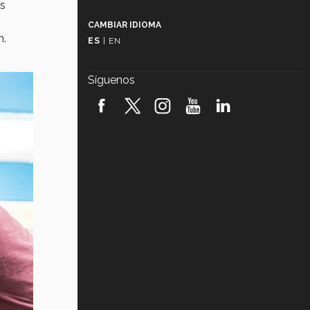
as
Más que un festival cultural: así es
la magia de VIBRART 2026 (video)
CAMBIAR IDIOMA
n.
ES
|
EN
Javier Guzmán: investigación con
impacto social (video)
Síguenos
¡México, en el top del mundial de
robótica FIRST 2026! (video)
Vida Tec: Pasión, disciplina y
básquetbol, con Gael Adame
(video)
¿Cómo es el Modelo Educativo
Tec? (video)
Vida Tec: Feminismo e Inteligencia
Artificial, Paola Ricaurte (video)