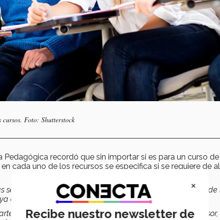
 cursos. Foto: Shutterstock
ra Pedagógica recordó que sin importar si es para un curso de
, en cada uno de los recursos se especifica si se requiere de a
×
as se les recomienda una tecnología, que debe estar dentro de 
 ya está autorizado por el Tec.
Recibe nuestro newsletter de
rte pedagógica, de diseño, etcétera. Se busca que el profesor,