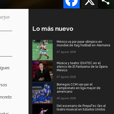
poyo
Lo más nuevo
México va por pase olímpico en
mundial de flag football en Alemania
07 Agosto 2026
Música y teatro: EXATEC en el
elenco de El Fantasma de la Ópera
igues
México
07 Agosto 2026
rsos
Borregos CCM van por el
campeonato en liga mayor de
americano
ncreta
06 Agosto 2026
Del escenario de PrepaTec Qro al
teatro musical en Estados Unidos