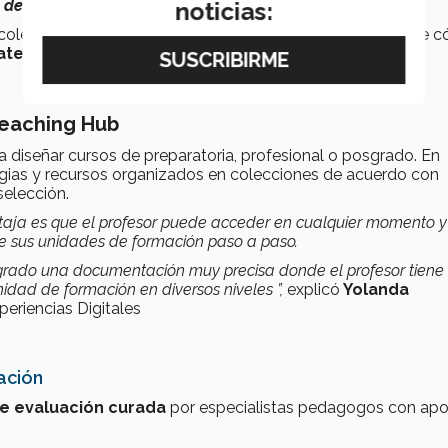
e de información para la implementación
”.
noticias:
 colecciones y cada una cuentan con
ejemplos reales
de c
ategias
que han enriquecido sus cursos.
Teaching Hub
a diseñar cursos de preparatoria, profesional o posgrado. En
egias y recursos organizados en colecciones de acuerdo con
selección.
ntaja es que el profesor puede acceder en cualquier momento y
de sus unidades de formación paso a paso.
logrado una documentación muy precisa donde el profesor tiene 
idad de formación en diversos niveles ”,
explicó
Yolanda
periencias Digitales
ación
de evaluación curada
por especialistas pedagogos con ap