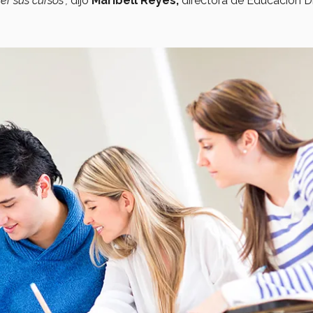
er sus cursos”,
dijo
Maribell Reyes,
directora de Educación Di