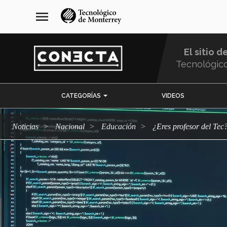
Pasar
navegación
menu
al
principal
contenido
principal
El sitio d
Tecnológic
Menu
CATEGORÍAS
VIDEOS
Comunidad
Noticias
Nacional
Educación
¿Eres profesor del T