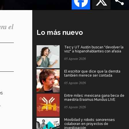
ra el
Lo más nuevo
Tec y UT Austin buscan "devolver la
voz" a hispanohablantes con afasia
05 Agosto 2026
El escritor que dice que la derrota
también merece ser contada
05 Agosto 2026
es
Entre miles: mexicana gana beca de
maestría Erasmus Mundus LIVE
r
05 Agosto 2026
Movilidad y robots: sonorenses
colaboran en proyectos de
investigación