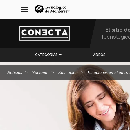
Pasar
navegación
menu
al
principal
contenido
principal
El sitio d
Tecnológic
Menu
CATEGORÍAS
VIDEOS
Comunidad
Noticias
Nacional
Educación
Emociones en el aula: