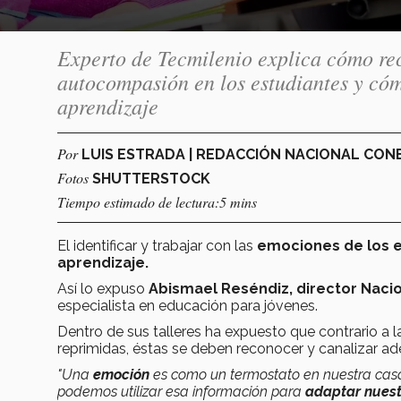
Experto de Tecmilenio explica cómo reco
autocompasión en los estudiantes y cóm
aprendizaje
Por
LUIS ESTRADA | REDACCIÓN NACIONAL CO
Fotos
SHUTTERSTOCK
Tiempo estimado de lectura:5 mins
El identificar y trabajar con las
emociones de los 
aprendizaje.
Así lo expuso
Abismael Reséndiz, director Nacio
especialista en educación para jóvenes.
Dentro de sus talleres ha expuesto que c
ontrario a 
reprimidas, éstas se deben reconocer y canalizar 
"Una
emoción
es como un termostato en nuestra casa, 
podemos utilizar esa información para
adaptar nuest