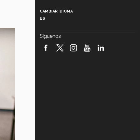
Más que un festival cultural: así es
la magia de VIBRART 2026 (video)
CAMBIAR IDIOMA
ES
Javier Guzmán: investigación con
impacto social (video)
Síguenos
¡México, en el top del mundial de
robótica FIRST 2026! (video)
Vida Tec: Pasión, disciplina y
básquetbol, con Gael Adame
(video)
¿Cómo es el Modelo Educativo
Tec? (video)
Vida Tec: Feminismo e Inteligencia
Artificial, Paola Ricaurte (video)