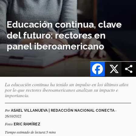
Educación continua, clave
del futuro: rectores en
panel iberoamericano
Facebook
X
La educación continua ha tenido un impulso en los últimos años
por lo que rectores iberoamericanos analizan su impacto e
importancia.
Por
-
ASAEL VILLANUEVA | REDACCIÓN NACIONAL CONECTA
26/10/2022
Fotos
ERIC RAMÍREZ
Tiempo estimado de lectura:5 mins