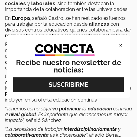
sociales
y
laborales
, sino también destacan la
importancia de la colaboración entre las universidades.
En
Europa
, señaló Castro, se han realizado esfuerzos
para trabajar por la educación desde
alianzas
con
diversos centros educativos quienes colaboran para dar
respuestas conjuntas
a las necesidades del entorno.
×
Por su parte, los rectores latinoamericanos señalan que
dentro de sus universidades ya se trabaja en esfuerzos
como la creación de
vicerrectorías
que atienden los
Recibe nuestro newsletter de
asuntos internacionales
y trabajan en conjunto con
otras instituciones educativas.
noticias:
Un ejemplo de esta colaboración es
La Tríada
,
conformada por el
Tecnológico de Monterrey
en
México, la
Universidad de los Andes
en Colombia y la
Pontificia Universidad Católica de Chile
, quienes
incluyen en su oferta educación continua
“Tenemos como objetivo
potenciar
la
educación
continua
a
nivel global
. Es importante que alcancemos un mayor
impacto”,
señaló Sánchez.
“La necesidad de trabajar
interdisciplinariamente
y
colaborativamente
es indispensable”,
añadió Bernal.