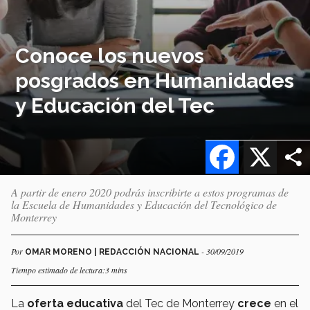
Conoce los nuevos
posgrados en Humanidades
y Educación del Tec
Facebook
X
A partir de enero 2020 podrás inscribirte a estos programas de
la Escuela de Humanidades y Educación del Tecnológico de
Monterrey
Por
- 30/09/2019
OMAR MORENO | REDACCIÓN NACIONAL
Tiempo estimado de lectura:3 mins
La
oferta educativa
del Tec de Monterrey
crece
en el