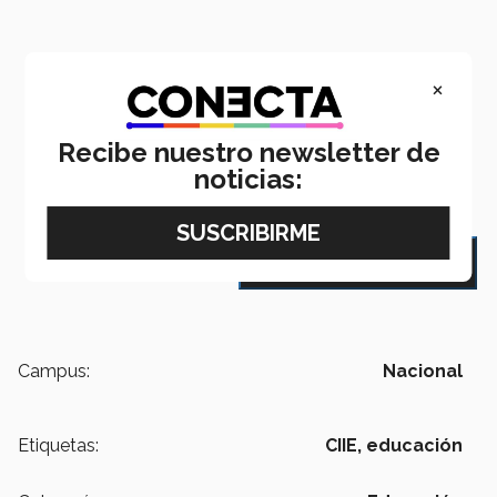
×
Email
LinkedIn
WhatsApp
Facebook
X
Recibe nuestro newsletter de
noticias:
navigate_next
VOLVER AL ÍNDICE
Campus:
Nacional
Etiquetas:
CIIE,
educación