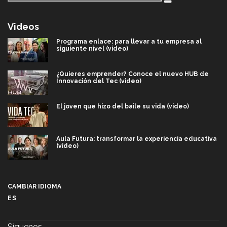
Videos
Programa enlace: para llevar a tu empresa al
siguiente nivel (video)
¿Quieres emprender? Conoce el nuevo HUB de
Innovación del Tec (video)
El joven que hizo del baile su vida (video)
Aula Futura: transformar la experiencia educativa
(video)
Más que un festival cultural: así es la magia de
VIBRART 2026 (video)
CAMBIAR IDIOMA
ES
Javier Guzmán: investigación con impacto social
(video)
Síguenos