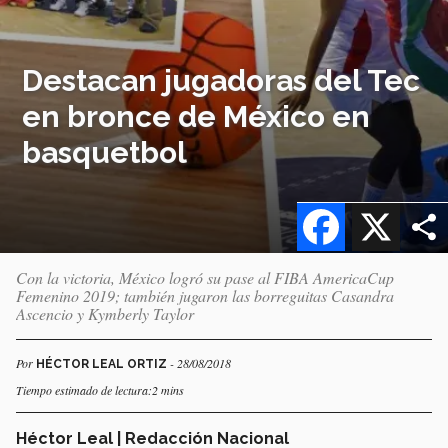
Destacan jugadoras del Tec
en bronce de México en
basquetbol
Facebook
X
Con la victoria, México logró su pase al FIBA AmericaCup
Femenino 2019; también jugaron las borreguitas Casandra
Ascencio y Kymberly Taylor
Por
- 28/08/2018
HÉCTOR LEAL ORTIZ
Tiempo estimado de lectura:2 mins
Héctor Leal | Redacción Nacional