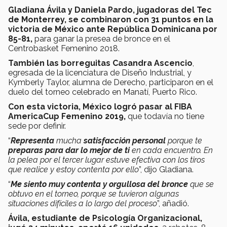
Gladiana Ávila y Daniela Pardo, jugadoras del Tec
de Monterrey, se combinaron con 31 puntos en la
victoria de México ante República Dominicana por
85-81,
para ganar la presea de bronce en el
Centrobasket Femenino 2018.
También las borreguitas Casandra Ascencio
,
egresada de la licenciatura de Diseño Industrial, y
Kymberly Taylor, alumna de Derecho, participaron en el
duelo del torneo celebrado en Manatí, Puerto Rico.
Con esta victoria, México logró pasar al FIBA
AmericaCup Femenino 2019,
que todavía no tiene
sede por definir.
“
Representa
mucha
satisfacción personal
porque te
preparas para dar lo mejor de ti
en cada encuentro. En
la pelea por el tercer lugar estuve efectiva con los tiros
que realice y estoy contenta por ello
”, dijo Gladiana.
“
Me siento muy contenta y orgullosa del bronce
que se
obtuvo en el torneo, porque se tuvieron algunas
situaciones difíciles a lo largo del proceso
”, añadió.
Ávila, estudiante de Psicología Organizacional,