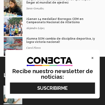
llegar al mundial de ajedrez
Saray González
¡Ganan 14 medallas! Borregos CEM en
Campeonato Nacional de Atletismo
Alejandro López
Alumna SON cambia de disciplina deportiva, ¡y
logra victoria nacional!
Carol Flores
×
Recibe nuestro newsletter de
Lo más nuevo
noticias:
Tec y UT Austin buscan "devolver la voz" a
hispanohablantes con afasia
05 Agosto 2026