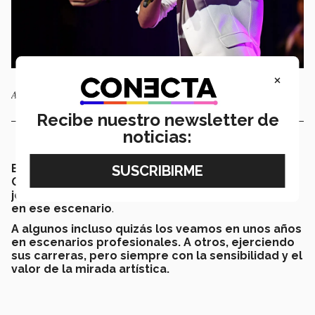
×
Adrián Ross, de Sonora Norte, cantando "Eres perfecta para mí".
Recibe nuestro newsletter de
noticias:
El año que entra el festival nacional será en
Querétaro. Seguramente, muchos de estos
jóvenes seguirán cantando y tocando y estarán
en ese escenario
.
A algunos incluso quizás los veamos en unos años
en escenarios profesionales. A otros, ejerciendo
sus carreras, pero siempre con la sensibilidad y el
valor de la mirada artística.