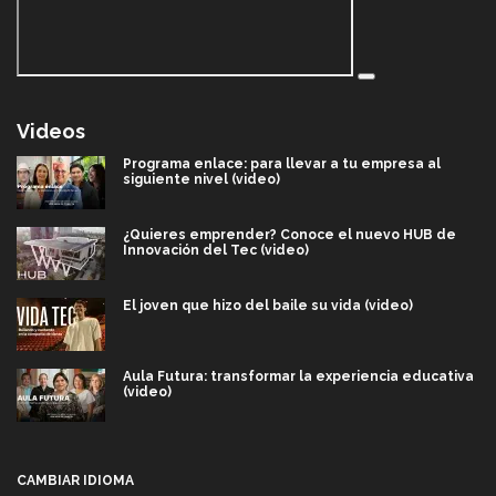
Videos
Programa enlace: para llevar a tu empresa al
siguiente nivel (video)
¿Quieres emprender? Conoce el nuevo HUB de
Innovación del Tec (video)
El joven que hizo del baile su vida (video)
Aula Futura: transformar la experiencia educativa
(video)
Más que un festival cultural: así es la magia de
VIBRART 2026 (video)
CAMBIAR IDIOMA