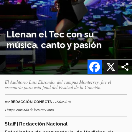
Llenan el Tec con su
música, canto y pasión
Facebook
X
El Auditorio Luis Elizondo, del campus Monterrey, fue el
escenario para esta final del Festival de la Canción
Por
- 16/04/2018
REDACCIÓN CONECTA
Tiempo estimado de lectura:7 mins
Staff | Redacción Nacional