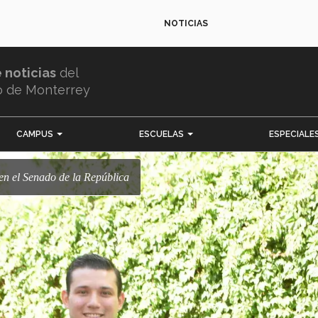
NOTICIAS
e noticias
del
o de Monterrey
CAMPUS
ESCUELAS
ESPECIALE
a en el Senado de la República