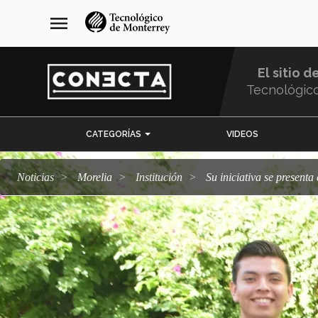
Pasar
navegación
menu
al
principal
contenido
principal
El sitio d
Tecnológic
Menu
CATEGORÍAS
VIDEOS
Comunidad
Noticias
Morelia
Institución
Su iniciativa se present