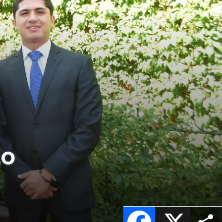
do
Facebook
X