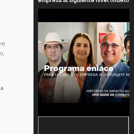
empresa al siguiente nivel (video)
en
o,
la