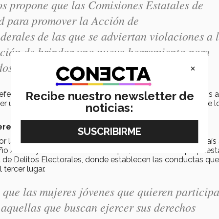
os propone que las Comisiones Estatales de
d para promover la Acción de
derales de las que se adviertan violaciones a 
ción de brindar una nueva herramienta para
dos
" (Ósmar Magaña).
×
Recibe nuestro newsletter de
 defensa de los Derechos Humanos de todos los ciudadanos a
r un juicio contra las leyes y actos que vayan en contra de l
noticias:
jeres en razón de su género
a violencia política que sufren las mujeres de nuestro país 
reño Acuña y Vanessa Cázares Luquín, realizaron una propuest
a de Delitos Electorales, donde establecen las conductas que
tercer lugar.
que las mujeres jóvenes que quieren particip
o aquellas que buscan ejercer sus derechos