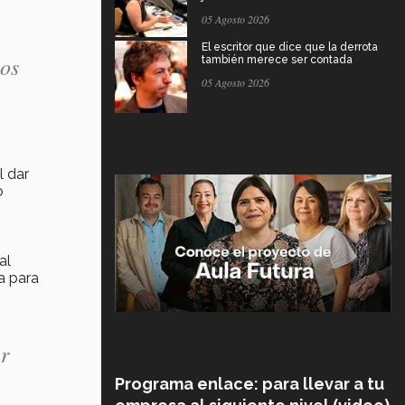
05 Agosto 2026
El escritor que dice que la derrota
los
también merece ser contada
05 Agosto 2026
l dar
o
al
a para
ar
Programa enlace: para llevar a tu