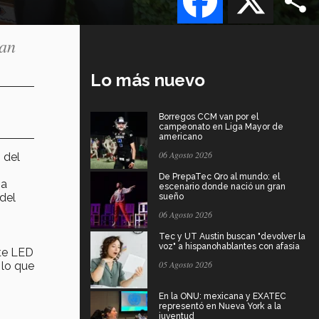
nan
Lo más nuevo
Borregos CCM van por el
campeonato en Liga Mayor de
americano
06 Agosto 2026
 del
De PrepaTec Qro al mundo: el
 a
escenario donde nació un gran
del
sueño
06 Agosto 2026
Tec y UT Austin buscan "devolver la
voz" a hispanohablantes con afasia
te LED
05 Agosto 2026
 lo que
En la ONU: mexicana y EXATEC
representó en Nueva York a la
juventud