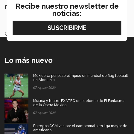
Recibe nuestro newsletter de
Etiquetas:
Voluntariado Tec,
Servicio Social,
noticias:
Tec Campus Morelia,
Comunidad
Tec
Categoría:
Institución
Lo más nuevo
México va por pase olímpico en mundial de flag football
en Alemania
07 Agosto 2026
Música y teatro: EXATEC en el elenco de El Fantasma
de la Ópera Mexico
07 Agosto 2026
Borregos CCM van por el campeonato en liga mayor de
americano