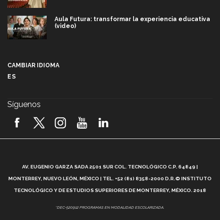
Aula Futura: transformar la experiencia educativa
(video)
Más que un festival cultural: así es la magia de
VIBRART 2026 (video)
CAMBIAR IDIOMA
ES
Javier Guzmán: investigación con impacto social
(video)
Síguenos
¡México, en el top del mundial de robótica FIRST
2026! (video)
Vida Tec: Pasión, disciplina y básquetbol, con Gael
Adame (video)
A
AV. EUGENIO GARZA SADA 2501 SUR COL. TECNOLÓGICO C.P. 64849 |
L
¿Cómo es el Modelo Educativo Tec? (video)
MONTERREY, NUEVO LEÓN, MÉXICO | TEL. +52 (81) 8358-2000 D.R.© INSTITUTO
TECNOLÓGICO Y DE ESTUDIOS SUPERIORES DE MONTERREY, MÉXICO. 2018
Vida Tec: Feminismo e Inteligencia Artificial, Paola
*DEC-520912 PROGRAMAS EN MODALIDAD ESCOLARIZADA.
Ricaurte (video)