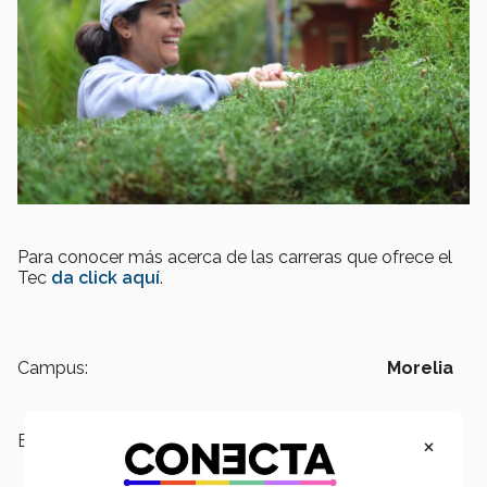
Para conocer más acerca de las carreras que ofrece el
Tec
da click aquí
.
Campus:
Morelia
×
Escuelas:
Humanidades y Educación