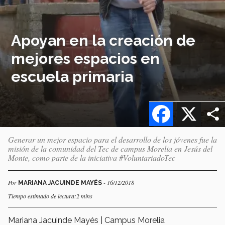
Apoyan en la creación de
mejores espacios en
escuela primaria
Facebook
X
Generar un mejor espacio para el desarrollo de los jóvenes fue la
misión de la comunidad del Tec de campus Morelia en Jesús del
Monte, como parte de la iniciativa #VoluntariadoTec
Por
- 16/12/2018
MARIANA JACUINDE MAYÉS
Tiempo estimado de lectura:2 mins
Mariana Jacuinde Mayés | Campus Morelia