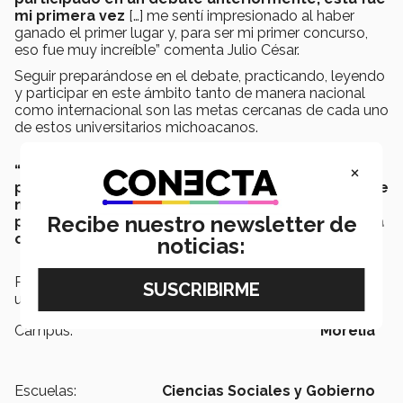
mi primera vez
[…] me sentí impresionado al haber
ganado el primer lugar y, para ser mi primer concurso,
eso fue muy increíble” comenta Julio César.
Seguir preparándose en el debate, practicando, leyendo
y participar en este ámbito tanto de manera nacional
como internacional son las metas cercanas de cada uno
de estos universitarios michoacanos.
×
“Nos concentramos mucho en qué es lo que está
pasando aquí en México, pero este tipo de debate
nos hace salir de nuestra esfera, enterarnos qué
Recibe nuestro newsletter de
pasa allá afuera, qué es lo que nos afecta a mi y a
otras personas del mundo.” Expone Itzel Gaona.
noticias:
Para conocer más acerca del debate en el ámbito
universitario,
DA CLICK AQUÍ.
Campus:
Morelia
Escuelas:
Ciencias Sociales y Gobierno