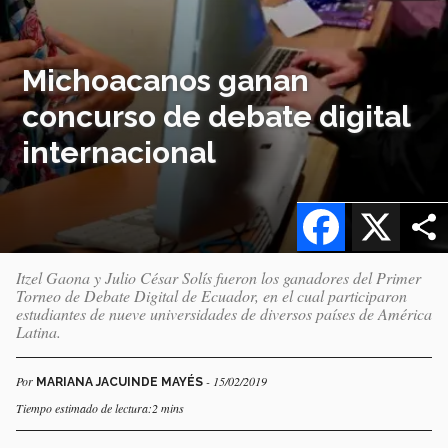
Michoacanos ganan
concurso de debate digital
internacional
Facebook
X
Itzel Gaona y Julio César Solís fueron los ganadores del Primer
Torneo de Debate Digital de Ecuador, en el cual participaron
estudiantes de nueve universidades de diversos países de América
Latina.
Por
- 15/02/2019
MARIANA JACUINDE MAYÉS
Tiempo estimado de lectura:2 mins