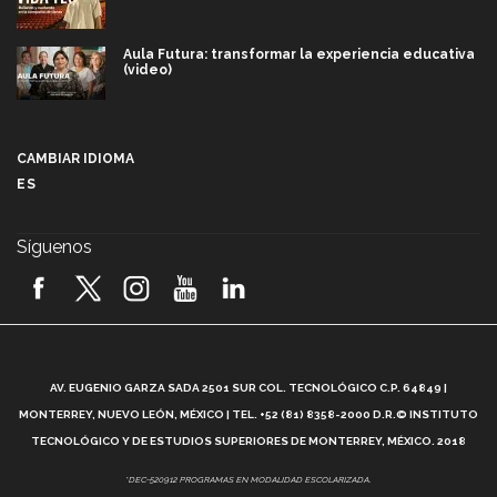
Aula Futura: transformar la experiencia educativa
(video)
Más que un festival cultural: así es la magia de
VIBRART 2026 (video)
CAMBIAR IDIOMA
ES
Javier Guzmán: investigación con impacto social
(video)
Síguenos
¡México, en el top del mundial de robótica FIRST
2026! (video)
Vida Tec: Pasión, disciplina y básquetbol, con Gael
Adame (video)
A
AV. EUGENIO GARZA SADA 2501 SUR COL. TECNOLÓGICO C.P. 64849 |
L
¿Cómo es el Modelo Educativo Tec? (video)
MONTERREY, NUEVO LEÓN, MÉXICO | TEL. +52 (81) 8358-2000 D.R.© INSTITUTO
TECNOLÓGICO Y DE ESTUDIOS SUPERIORES DE MONTERREY, MÉXICO. 2018
Vida Tec: Feminismo e Inteligencia Artificial, Paola
*DEC-520912 PROGRAMAS EN MODALIDAD ESCOLARIZADA.
Ricaurte (video)