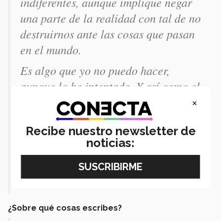
indiferentes, aunque implique negar
una parte de la realidad con tal de no
destruirnos ante las cosas que pasan
en el mundo.
Es algo que yo no puedo hacer,
aunque lo he intentado. Y así como el
carpintero usa el martillo o el
×
abogado usa las leyes o el fotógrafo
Recibe nuestro newsletter de
su cámara, el recurso de una persona
noticias:
que escribe poesía, no es una
computadora, papel y lápiz sino su
sensibilidad.
¿Sobre qué cosas escribes?