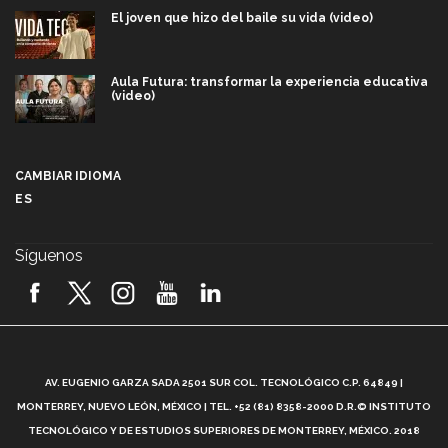
El joven que hizo del baile su vida (video)
Aula Futura: transformar la experiencia educativa
(video)
Más que un festival cultural: así es la magia de
VIBRART 2026 (video)
CAMBIAR IDIOMA
ES
Javier Guzmán: investigación con impacto social
(video)
Síguenos
¡México, en el top del mundial de robótica FIRST
2026! (video)
Vida Tec: Pasión, disciplina y básquetbol, con Gael
Adame (video)
A
AV. EUGENIO GARZA SADA 2501 SUR COL. TECNOLÓGICO C.P. 64849 |
L
¿Cómo es el Modelo Educativo Tec? (video)
MONTERREY, NUEVO LEÓN, MÉXICO | TEL. +52 (81) 8358-2000 D.R.© INSTITUTO
TECNOLÓGICO Y DE ESTUDIOS SUPERIORES DE MONTERREY, MÉXICO. 2018