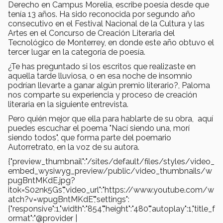
Derecho en Campus Morelia, escribe poesía desde que
tenía 13 años. Ha sido reconocida por segundo año
consecutivo en el Festival Nacional de la Cultura y las
Artes en el Concurso de Creación Literaria del
Tecnológico de Monterrey, en donde este año obtuvo el
tercer lugar en la categoría de poesía.
¿Te has preguntado si los escritos que realizaste en
aquella tarde lluviosa, o en esa noche de insomnio
podrían llevarte a ganar algún premio literario?, Paloma
nos comparte su experiencia y proceso de creación
literaria en la siguiente entrevista.
Pero quién mejor que ella para hablarte de su obra, aquí
puedes escuchar el poema "Nací siendo una, morí
siendo todos", que forma parte del poemario
Autorretrato, en la voz de su autora.
{"preview_thumbnail":"/sites/default/files/styles/video_
embed_wysiwyg_preview/public/video_thumbnails/w
pugBntMKdE.jpg?
itok=S02nk5Gs","video_url":"https://www.youtube.com/w
atch?v=wpugBntMKdE","settings":
{"responsive":1,"width":"854","height":"480","autoplay":1,"title_f
ormat":"@provider |