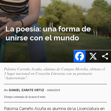
La poesía: una forma de
unirse con el mundo
Facebook
X
Paloma Carreño Acuña, alumna de Campus Morelia, obtiene el
3 lugar nacional en Creación Literaria con su poemario
"Autorretrato".
Por
- 10/04/2018
DANIEL ZARATE ORTIZ
Tiempo estimado de lectura:6 mins
Paloma Carreño Acuña es alumna de la Licenciatura en