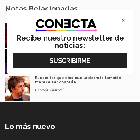
Notas Relacionadas
×
Música y teatro: EXATEC en el elenco de El
Fantasma de la Ópera Mexico
Recibe nuestro newsletter de
Mariajulia Valenzuela Preciado
noticias:
De PrepaTec Qro al mundo: el escenario
donde nació un gran sueño
Rafael Luna
El escritor que dice que la derrota también
merece ser contada
Gerardo Villarreal
Lo más nuevo