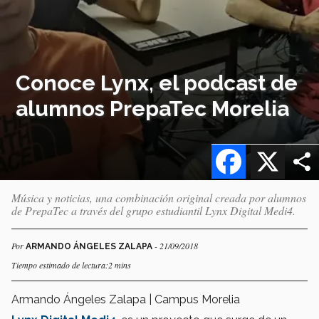
Conoce Lynx, el podcast de
alumnos PrepaTec Morelia
Facebook
X
Música y noticias, una combinación original creada por alumnos
de PrepaTec a través del grupo estudiantil Lynx Digital Medi4.
Por
- 21/09/2018
ARMANDO ÁNGELES ZALAPA
Tiempo estimado de lectura:2 mins
Armando Ángeles Zalapa | Campus Morelia