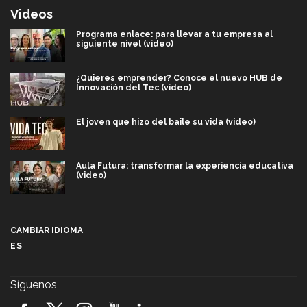
Videos
Programa enlace: para llevar a tu empresa al
siguiente nivel (video)
¿Quieres emprender? Conoce el nuevo HUB de
Innovación del Tec (video)
El joven que hizo del baile su vida (video)
Aula Futura: transformar la experiencia educativa
(video)
Más que un festival cultural: así es la magia de
VIBRART 2026 (video)
CAMBIAR IDIOMA
ES
Javier Guzmán: investigación con impacto social
(video)
Síguenos
¡México, en el top del mundial de robótica FIRST
2026! (video)