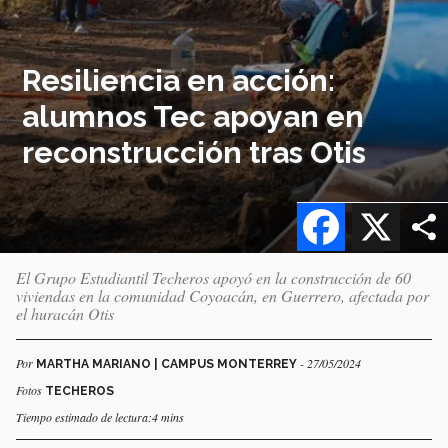
Resiliencia en acción:
alumnos Tec apoyan en
reconstrucción tras Otis
Facebook
X
El Grupo Estudiantil Techeros apoyó en la construcción de 60
viviendas en la comunidad Coyoacán, en Guerrero, afectada por
el huracán Otis
Por
- 27/05/2024
MARTHA MARIANO | CAMPUS MONTERREY
Fotos
TECHEROS
Tiempo estimado de lectura:4 mins