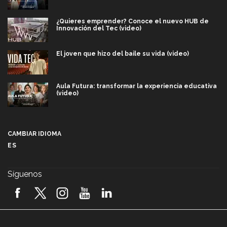
¿Quieres emprender? Conoce el nuevo HUB de
Innovación del Tec (video)
El joven que hizo del baile su vida (video)
Aula Futura: transformar la experiencia educativa
(video)
Más que un festival cultural: así es la magia de
VIBRART 2026 (video)
CAMBIAR IDIOMA
ES
Javier Guzmán: investigación con impacto social
(video)
Síguenos
¡México, en el top del mundial de robótica FIRST
2026! (video)
Vida Tec: Pasión, disciplina y básquetbol, con Gael
Adame (video)