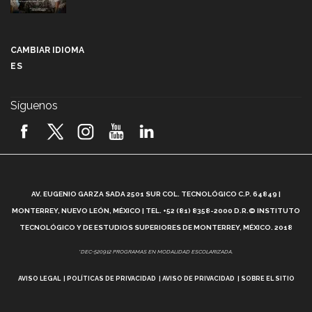
Más que un festival cultural: así es la magia de
VIBRART 2026 (video)
CAMBIAR IDIOMA
ES
Javier Guzmán: investigación con impacto social
(video)
Síguenos
¡México, en el top del mundial de robótica FIRST
2026! (video)
Vida Tec: Pasión, disciplina y básquetbol, con Gael
Adame (video)
A
AV. EUGENIO GARZA SADA 2501 SUR COL. TECNOLÓGICO C.P. 64849 |
L
¿Cómo es el Modelo Educativo Tec? (video)
MONTERREY, NUEVO LEÓN, MÉXICO | TEL. +52 (81) 8358-2000 D.R.© INSTITUTO
TECNOLÓGICO Y DE ESTUDIOS SUPERIORES DE MONTERREY, MÉXICO. 2018
Vida Tec: Feminismo e Inteligencia Artificial, Paola
*DEC-520912 PROGRAMAS EN MODALIDAD ESCOLARIZADA.
Ricaurte (video)
AVISO LEGAL
POLÍTICAS DE PRIVACIDAD
AVISO DE PRIVACIDAD
SOBRE EL SITIO