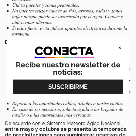
Utiliza puentes y zonas peatonales.
No intentes cruzar cauces de ríos, arroyos, vados y zonas
bajas porque puede ser arrastrado por el agua. Conoce y
utiliza rutas alternas.
Si estás fuera, evita utilizar aparatos electrónicos durante la
tormenta.
Después de la lluvia:
×
Mantén la calma.
Camina y conduce con precaución por las zonas que hayan
quedado encharcadas.
Recibe nuestro newsletter de
Verifica que tu vivienda no haya sufrido ningún daño durante
noticias:
la lluvia.
En caso de encharcamiento o inundación procura limpiar los
espacios con cloro para prevenir infecciones.
Cerciórate de que tus aparatos eléctricos estén secos antes de
conectarlos.
Reporta a las autoridades cables, árboles o postes caídos.
En caso de ser necesario, solicita ayuda a las brigadas de
auxilio o a las autoridades más cercanas.
De acuerdo con el Sistema Meteorológico Nacional,
entre mayo y octubre se presenta la temporada
de precipitaciones para suministrar reservas de