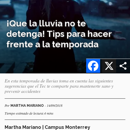
¡Que la lluvia no te
detenga! Tips para hacer
frente a la temporada
Facebook
X
En esta temporada de lluvias toma en cuenta las siguientes
sugerencias que el Tec te comparte para mantenerte sano y
prevenir accidentes
Por
- 14/09/2018
MARTHA MARIANO
Tiempo estimado de lectura:4 mins
Martha Mariano | Campus Monterrey