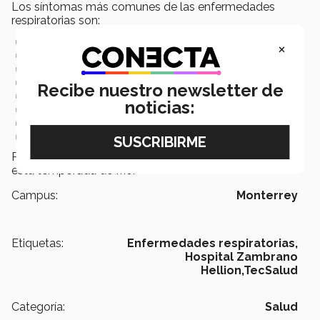
Los síntomas más comunes de las enfermedades
respiratorias son:
Secreción
×
Congestión nasal
Estornudos
Tos
Recibe nuestro newsletter de
Dolor de garganta
noticias:
Malestar general
Dolor de cabeza y
Fiebre
Recuerda tomar en cuenta estas recomendaciones en
esta temporada de frío.
Campus:
Monterrey
Etiquetas:
Enfermedades respiratorias,
Hospital Zambrano
Hellion,TecSalud
Categoría:
Salud