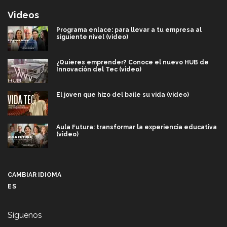
Videos
Programa enlace: para llevar a tu empresa al
siguiente nivel (video)
¿Quieres emprender? Conoce el nuevo HUB de
Innovación del Tec (video)
El joven que hizo del baile su vida (video)
Aula Futura: transformar la experiencia educativa
(video)
Más que un festival cultural: así es la magia de
VIBRART 2026 (video)
CAMBIAR IDIOMA
ES
Javier Guzmán: investigación con impacto social
(video)
Síguenos
¡México, en el top del mundial de robótica FIRST