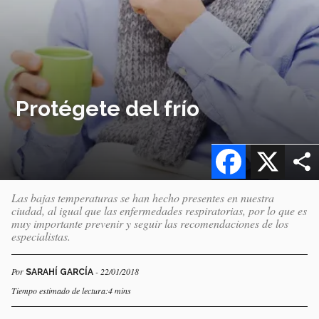
Protégete del frío
Facebook
X
Las bajas temperaturas se han hecho presentes en nuestra
ciudad, al igual que las enfermedades respiratorias, por lo que es
muy importante prevenir y seguir las recomendaciones de los
especialistas.
Por
- 22/01/2018
SARAHÍ GARCÍA
Tiempo estimado de lectura:4 mins