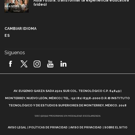
Aula Futura: transformar la experiencia educativa
(video)
Más que un festival cultural: así es la magia de
VIBRART 2026 (video)
CAMBIAR IDIOMA
ES
Javier Guzmán: investigación con impacto social
(video)
Síguenos
¡México, en el top del mundial de robótica FIRST
2026! (video)
Vida Tec: Pasión, disciplina y básquetbol, con Gael
Adame (video)
A
AV. EUGENIO GARZA SADA 2501 SUR COL. TECNOLÓGICO C.P. 64849 |
L
¿Cómo es el Modelo Educativo Tec? (video)
MONTERREY, NUEVO LEÓN, MÉXICO | TEL. +52 (81) 8358-2000 D.R.© INSTITUTO
TECNOLÓGICO Y DE ESTUDIOS SUPERIORES DE MONTERREY, MÉXICO. 2018
Vida Tec: Feminismo e Inteligencia Artificial, Paola
*DEC-520912 PROGRAMAS EN MODALIDAD ESCOLARIZADA.
Ricaurte (video)
AVISO LEGAL
POLÍTICAS DE PRIVACIDAD
AVISO DE PRIVACIDAD
SOBRE EL SITIO