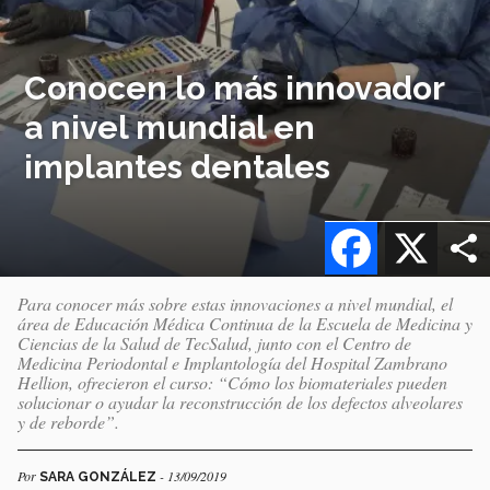
Conocen lo más innovador
a nivel mundial en
implantes dentales
Facebook
X
Para conocer más sobre estas innovaciones a nivel mundial, el
área de Educación Médica Continua de la Escuela de Medicina y
Ciencias de la Salud de TecSalud, junto con el Centro de
Medicina Periodontal e Implantología del Hospital Zambrano
Hellion, ofrecieron el curso: “Cómo los biomateriales pueden
solucionar o ayudar la reconstrucción de los defectos alveolares
y de reborde”.
Por
- 13/09/2019
SARA GONZÁLEZ