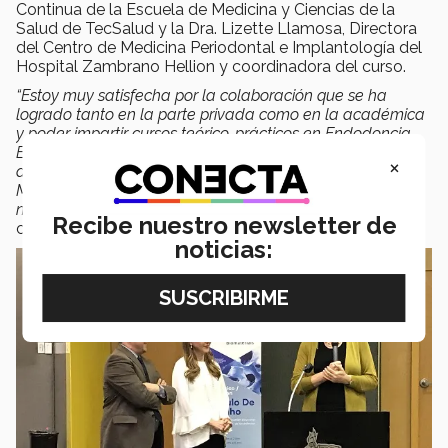
Continua de la Escuela de Medicina y Ciencias de la
Salud de TecSalud y la Dra. Lizette Llamosa, Directora
del Centro de Medicina Periodontal e Implantología del
Hospital Zambrano Hellion y coordinadora del curso.
“Estoy muy satisfecha por la colaboración que se ha
logrado tanto en la parte privada como en la académica
y poder impartir cursos teórico-prácticos en Endodoncia.
En Educación Médica Continua estamos muy contentos
×
de poder capacitar a cada vez más endodoncistas de
Monterrey y de todo el país ya que este curso se ofreció
no solo en Monterrey sino en Guadalajara y Tijuana
“,
Recibe nuestro newsletter de
comentó la Dra. Villareal Levy.
noticias: