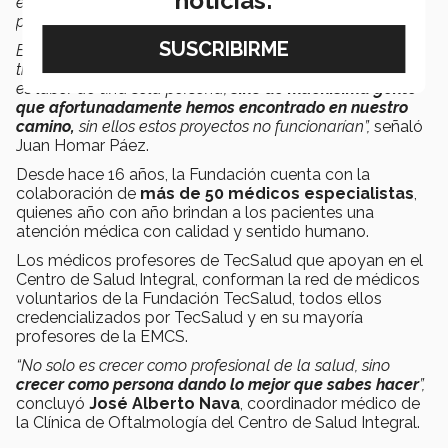
noticias:
experiencia y su calidez para atender a nuestros
pacientes, y a la vez enseñar a nuestros alumnos.
Es muy satisfactorio lo que ha pasado a lo largo de este
tiempo, pero también quiero dejar muy claro que esto no
es labor de una sola persona,
sino de muchísima gente
que afortunadamente hemos encontrado en nuestro
camino,
sin ellos estos proyectos no funcionarían”,
señaló
Juan Homar Páez.
Desde hace 16 años, la Fundación cuenta con la
colaboración de
más de 50 médicos especialistas
,
quienes año con año brindan a los pacientes una
atención médica con calidad y sentido humano.
Los médicos profesores de TecSalud que apoyan en el
Centro de Salud Integral, conforman la red de médicos
voluntarios de la Fundación TecSalud, todos ellos
credencializados por TecSalud y en su mayoría
profesores de la EMCS.
“No solo es crecer como profesional de la salud, sino
crecer como persona dando lo mejor que sabes hacer
”,
concluyó
José Alberto Nava
, coordinador médico de
la Clínica de Oftalmología del Centro de Salud Integral.