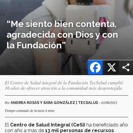
“Me siento bien contenta,
agradecida con Dios y con
la Fundación”
Facebook
X
El Centro de Salud integral de la Fundación TecSalud cumplió
16 años de ofrecer atención a la comunidad más desprotegida
Por
- 01/06/2021
ANDREA ROSAS Y SARA GONZÁLEZ | TECSALUD
Tiempo estimado de lectura:4 mins
El
Centro de Salud Integral (CeSi)
ha beneficiado año
con año a más de
13 mil personas de recursos