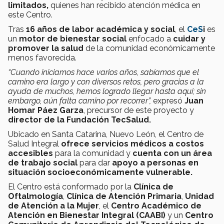
limitados,
quienes han recibido atención médica en
este Centro.
Tras
16 años de labor académica y social
, el
CeS
i
es
un
motor de bienestar social
enfocado a
cuidar y
promover la salud
de la comunidad económicamente
menos favorecida.
“Cuando iniciamos hace varios años, sabíamos que el
camino era largo y con diversos retos, pero gracias a la
ayuda de muchos, hemos logrado llegar hasta aquí; sin
embargo, aún falta camino por recorrer”,
expresó
Juan
Homar Páez Garza
, precursor de este proyecto y
director de la Fundación TecSalud.
Ubicado en Santa Catarina, Nuevo León, el Centro de
Salud Integral
ofrece servicios médicos a costos
accesibles
para la comunidad y
cuenta con un área
de trabajo social
para dar
apoyo a personas en
situación socioeconómicamente vulnerable.
El Centro está conformado por la
Clínica de
Oftalmología
,
Clínica de Atención Primaria
,
Unidad
de Atención a la Mujer
, el
Centro Académico de
Atención en Bienestar Integral (CAABI)
y un
Centro