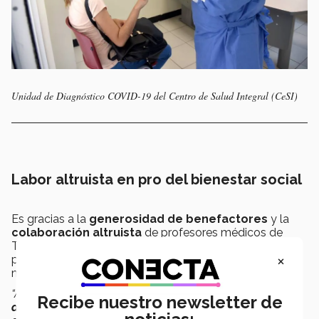
Unidad de Diagnóstico COVID-19 del Centro de Salud Integral (CeSI)
Labor altruista en pro del bienestar social
Es gracias a la
generosidad de benefactores
y la
colaboración altruista
de profesores médicos de
TecSalud, que día a día cumplen con uno de los
×
propósitos de la Fundación TecSalud: brindar atención
médica y hospitalaria a quienes más lo necesitan.
“Agradezco a todos los profesores que
Recibe nuestro newsletter de
desinteresadamente otorgan sus conocimientos
, su