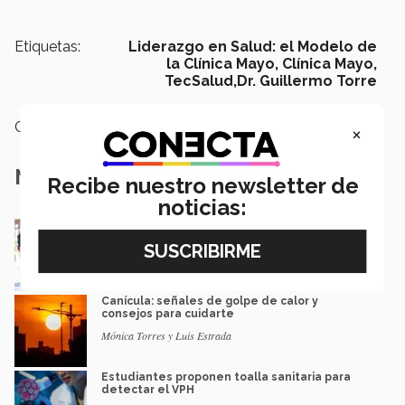
Etiquetas:
Liderazgo en Salud: el Modelo de
la Clínica Mayo, Clínica Mayo,
TecSalud,Dr. Guillermo Torre
Categoría:
Salud
×
Notas Relacionadas
Recibe nuestro newsletter de
noticias:
Salud cardiaca: distinción mundial para
científico mexicano
Paula Treviño
Canícula: señales de golpe de calor y
consejos para cuidarte
Mónica Torres y Luis Estrada
Estudiantes proponen toalla sanitaria para
detectar el VPH