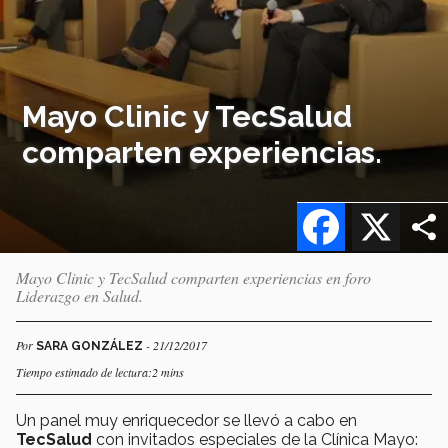
Mayo Clinic y TecSalud
comparten experiencias.
Facebook
X
Mayo Clinic y TecSalud comparten experiencias en foro
Liderazgo en Salud.
Por
- 21/12/2017
SARA GONZÁLEZ
Tiempo estimado de lectura:2 mins
Un panel muy enriquecedor se llevó a cabo en
TecSalud
con invitados especiales de la Clínica Mayo: