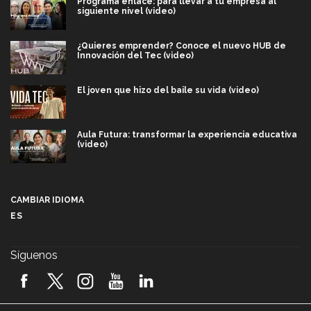
Programa enlace: para llevar a tu empresa al
siguiente nivel (video)
¿Quieres emprender? Conoce el nuevo HUB de
Innovación del Tec (video)
El joven que hizo del baile su vida (video)
Aula Futura: transformar la experiencia educativa
(video)
Más que un festival cultural: así es la magia de
VIBRART 2026 (video)
CAMBIAR IDIOMA
ES
Javier Guzmán: investigación con impacto social
(video)
Síguenos
¡México, en el top del mundial de robótica FIRST
2026! (video)