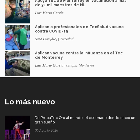
Apoya Tec de Monterrey en vacunación a más
de 34 mil maestros de NL
Luis Mario García
Aplican a profesionales de TecSalud vacuna
contra COVID-19
Sara González | TecSalud
Aplican vacuna contra la influenza en el Tec
de Monterrey
Luis Mario García | campus Monterrey
Lo más nuevo
De PrepaTec Qro al mundo: el escenario donde nació un
gran sueño
06 Agosto 2026