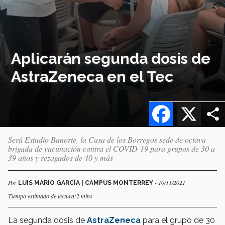
Aplicarán segunda dosis de
AstraZeneca en el Tec
Facebook
X
Será Estadio Banorte, la Casa de los Borregos sede de octava
brigada de vacunación contra el COVID-19 para grupos de 30 a
39 años y rezagados de 40 y más
Por
- 10/11/2021
LUIS MARIO GARCÍA | CAMPUS MONTERREY
Tiempo estimado de lectura:2 mins
La segunda dosis de
AstraZeneca
para el grupo de 30