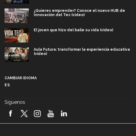
¿Quieres emprender? Conoce el nuevo HUB de
Innovación del Tec (video)
El joven que hizo del baile su vida (video)
Aula Futura: transformar la experiencia educativa
(video)
Más que un festival cultural: así es la magia de
VIBRART 2026 (video)
CAMBIAR IDIOMA
ES
Javier Guzmán: investigación con impacto social
(video)
Síguenos
¡México, en el top del mundial de robótica FIRST
2026! (video)
Vida Tec: Pasión, disciplina y básquetbol, con Gael
Adame (video)