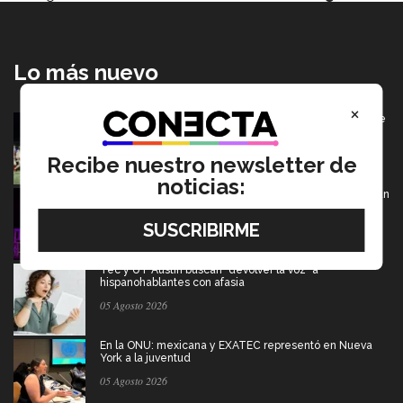
Lo más nuevo
×
Borregos CCM van por el campeonato en Liga Mayor de
americano
06 Agosto 2026
Recibe nuestro newsletter de
noticias:
De PrepaTec Qro al mundo: el escenario donde nació un
gran sueño
06 Agosto 2026
Tec y UT Austin buscan "devolver la voz" a
hispanohablantes con afasia
05 Agosto 2026
En la ONU: mexicana y EXATEC representó en Nueva
York a la juventud
05 Agosto 2026