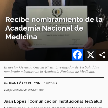
Recibe nombramiento de la
Academia Nacional de
Medicina
Facebook
X
El doctor Gerardo García Rivas, investigador de TecSalud fue
nombrado miembro de la Academia Nacional de Medicina.
Por
- 03/07/2019
JUAN LÓPEZ FALCONI
Tiempo estimado de lectura:2 mins
Juan López | Comunicación Institucional TecSalud