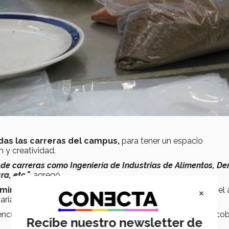
das las carreras del campus,
para tener un espacio
n y creatividad.
 de carreras como Ingeniería de Industrias de Alimentos, De
a, etc.”,
agregó.
×
mino culinario
durante algunas actividades cuentan con el
ria con los participantes.
se encuentran Carmen Hernández, Perla Ramos, Samanta Esco
Recibe nuestro newsletter de