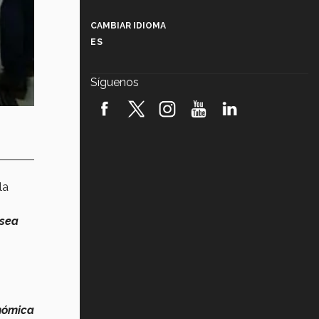
Más que un festival cultural: así es
la magia de VIBRART 2026 (video)
CAMBIAR IDIOMA
ES
Javier Guzmán: investigación con
impacto social (video)
Síguenos
¡México, en el top del mundial de
robótica FIRST 2026! (video)
Vida Tec: Pasión, disciplina y
básquetbol, con Gael Adame
(video)
la
¿Cómo es el Modelo Educativo
Tec? (video)
 sea
Vida Tec: Feminismo e Inteligencia
Artificial, Paola Ricaurte (video)
onómica