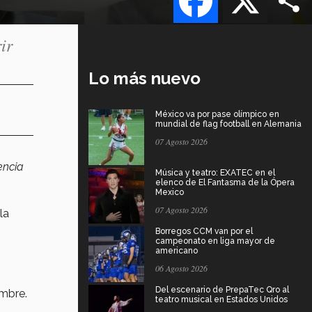
ir
Lo más nuevo
México va por pase olímpico en
mundial de flag football en Alemania
07 Agosto 2026
iencia
Música y teatro: EXATEC en el
elenco de El Fantasma de la Ópera
Mexico
07 Agosto 2026
la
Borregos CCM van por el
campeonato en liga mayor de
americano
06 Agosto 2026
s
Del escenario de PrepaTec Qro al
embre.
teatro musical en Estados Unidos