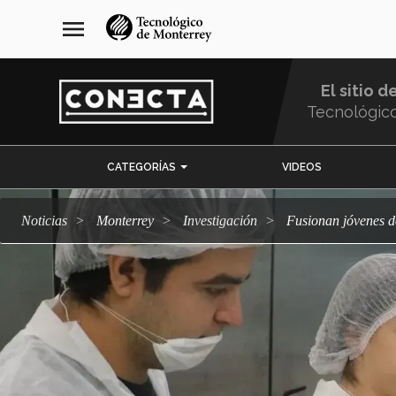
Pasar
navegación
menu
al
principal
contenido
principal
El sitio d
Tecnológic
Menu
CATEGORÍAS
VIDEOS
Comunidad
Noticias
Monterrey
Investigación
Fusionan jóvenes d