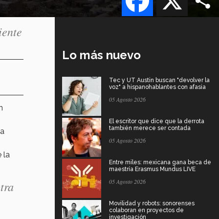
iente
Lo más nuevo
Tec y UT Austin buscan "devolver la
voz" a hispanohablantes con afasia
05 Agosto 2026
n
El escritor que dice que la derrota
también merece ser contada
ta
05 Agosto 2026
 la
Entre miles: mexicana gana beca de
maestría Erasmus Mundus LIVE
05 Agosto 2026
tra
Movilidad y robots: sonorenses
colaboran en proyectos de
investigación