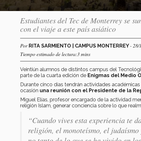
Estudiantes del Tec de Monterrey se su
con el viaje a este país asiático
Por
- 28/
RITA SARMIENTO | CAMPUS MONTERREY
Tiempo estimado de lectura:3 mins
Veintiún alumnos de distintos campus del Tecnoló
parte de la cuarta edición de
Enigmas del Medio O
Durante cinco días tendrán actividades académicas 
ocasión
una reunión con el Presidente de la Re
Miguel Elías, profesor encargado de la actividad me
religión Islam, generar conciencia sobre lo que rea
“Cuando vives esta experiencia te da
religión, el monoteísmo, el judaísmo
no tanto de lo que se ha vivido en l