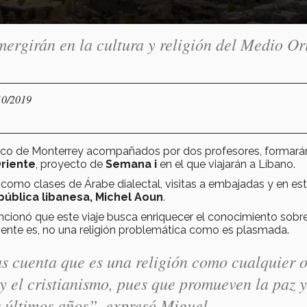
mergirán en la cultura y religión del Medio Or
10/2019
gico de Monterrey acompañados por dos profesores, formará
riente
, proyecto de
Semana i
en el que viajarán a Líbano.
como clases de Árabe dialectal, visitas a embajadas y en es
pública libanesa, Michel Aoun
.
ncionó que este viaje busca enriquecer el conocimiento sobre
lmente es, no una religión problemática como es plasmada.
s cuenta que es una religión como cualquier o
 y el cristianismo, pues que promueven la paz y
os últimos años”, expresó Miguel.