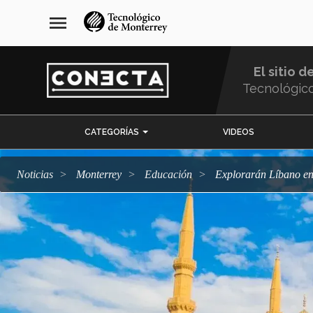
Pasar
navegación
menu
al
principal
contenido
principal
El sitio d
Tecnológic
Menu
CATEGORÍAS
VIDEOS
Comunidad
Noticias
Monterrey
Educación
Explorarán Líbano e