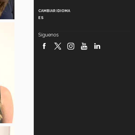
Más que un festival cultural: así es
la magia de VIBRART 2026 (video)
CAMBIAR IDIOMA
ES
Javier Guzmán: investigación con
impacto social (video)
Síguenos
¡México, en el top del mundial de
robótica FIRST 2026! (video)
Vida Tec: Pasión, disciplina y
básquetbol, con Gael Adame
(video)
¿Cómo es el Modelo Educativo
Tec? (video)
Vida Tec: Feminismo e Inteligencia
Artificial, Paola Ricaurte (video)