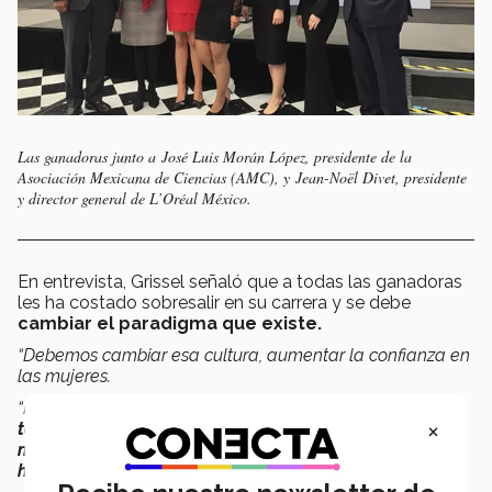
Las ganadoras junto a José Luis Morán López, presidente de la
Asociación Mexicana de Ciencias (AMC), y Jean-Noël Divet, presidente
y director general de L’Oréal México.
En entrevista, Grissel señaló que a todas las ganadoras
les ha costado sobresalir en su carrera y se debe
cambiar el paradigma que existe.
“Debemos cambiar esa cultura, aumentar la confianza en
las mujeres.
“Hay muchos casos en que se ha demostrado que
el
×
talento de la mujer es muy valioso y que tenemos las
mismas capacidades y el mismo talento que los
hombres
”, indicó.