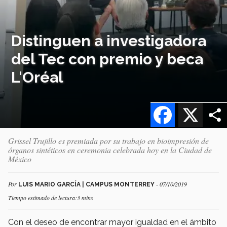
Distinguen a investigadora
del Tec con premio y beca
L'Oréal
Facebook
X
Grissel Trujillo es premiada por su trabajo en bioimpresión de
órganos sintéticos en ceremonia celebrada hoy en la Ciudad de
México
Por
- 07/10/2019
LUIS MARIO GARCÍA | CAMPUS MONTERREY
Tiempo estimado de lectura:3 mins
Con el deseo de encontrar mayor igualdad en el ámbito