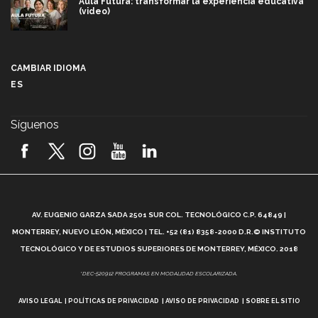
Aula Futura: transformar la experiencia educativa
(video)
Más que un festival cultural: así es la magia de
VIBRART 2026 (video)
CAMBIAR IDIOMA
ES
Javier Guzmán: investigación con impacto social
(video)
Síguenos
¡México, en el top del mundial de robótica FIRST
2026! (video)
Vida Tec: Pasión, disciplina y básquetbol, con Gael
Adame (video)
A
AV. EUGENIO GARZA SADA 2501 SUR COL. TECNOLÓGICO C.P. 64849 |
L
¿Cómo es el Modelo Educativo Tec? (video)
MONTERREY, NUEVO LEÓN, MÉXICO | TEL. +52 (81) 8358-2000 D.R.© INSTITUTO
TECNOLÓGICO Y DE ESTUDIOS SUPERIORES DE MONTERREY, MÉXICO. 2018
Vida Tec: Feminismo e Inteligencia Artificial, Paola
*DEC-520912 PROGRAMAS EN MODALIDAD ESCOLARIZADA.
Ricaurte (video)
AVISO LEGAL
POLÍTICAS DE PRIVACIDAD
AVISO DE PRIVACIDAD
SOBRE EL SITIO