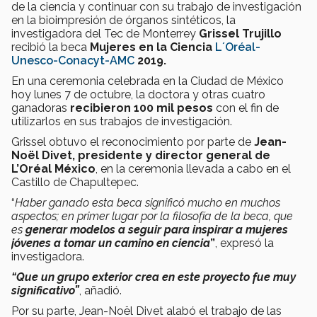
de la ciencia y continuar con su trabajo de investigación
en la bioimpresión de órganos sintéticos, la
investigadora del Tec de Monterrey
Grissel Trujillo
recibió la beca
Mujeres en la Ciencia
L´Oréal-
Unesco-Conacyt-AMC
2019.
En una ceremonia celebrada en la Ciudad de México
hoy lunes 7 de octubre, la doctora y otras cuatro
ganadoras
recibieron 100 mil pesos
con el fin de
utilizarlos en sus trabajos de investigación.
Grissel obtuvo el reconocimiento por parte de
Jean-
Noël Divet, presidente y director general de
L’Oréal México
, en la ceremonia llevada a cabo en el
Castillo de Chapultepec.
“
Haber ganado esta beca significó mucho en muchos
aspectos; en primer lugar por la filosofía de la beca, que
es
generar modelos a seguir para inspirar a mujeres
jóvenes a tomar un camino en ciencia
”
, expresó la
investigadora.
“Que un grupo exterior crea en este proyecto fue muy
significativo”
, añadió.
Por su parte, Jean-Noël Divet alabó el trabajo de las