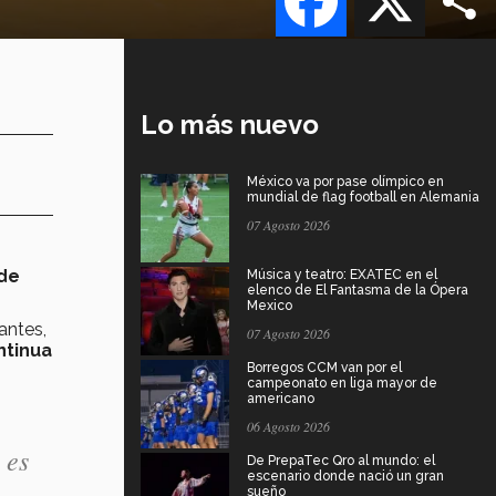
Lo más nuevo
México va por pase olímpico en
mundial de flag football en Alemania
07 Agosto 2026
de
Música y teatro: EXATEC en el
elenco de El Fantasma de la Ópera
Mexico
antes,
07 Agosto 2026
ntinua
Borregos CCM van por el
campeonato en liga mayor de
americano
06 Agosto 2026
 es
De PrepaTec Qro al mundo: el
escenario donde nació un gran
sueño