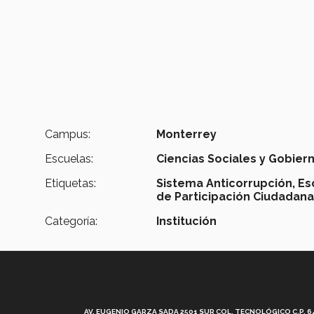
Campus:
Monterrey
Escuelas:
Ciencias Sociales y Gobier
Etiquetas:
Sistema Anticorrupción,
Es
de Participación Ciudadan
Categoría:
Institución
AV. EUGENIO GARZA SADA 2501 SUR COL. TECNOLÓGICO C.P. 648