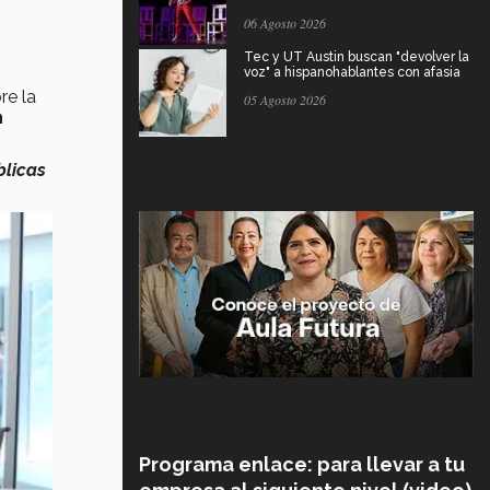
06 Agosto 2026
Tec y UT Austin buscan "devolver la
voz" a hispanohablantes con afasia
re la
05 Agosto 2026
n
blicas
Programa enlace: para llevar a tu