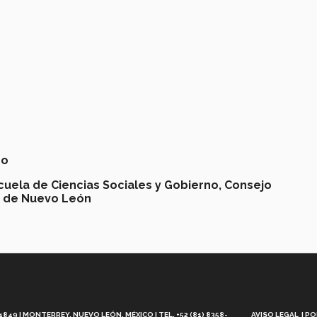
no
cuela de Ciencias Sociales y Gobierno,
Consejo
a de Nuevo León
Aviso
Legal
49 | MONTERREY, NUEVO LEÓN, MÉXICO | TEL. +52 (81) 8358-
AVISO LEGAL
PO