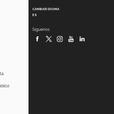
Más que un festival cultural: así es
la magia de VIBRART 2026 (video)
CAMBIAR IDIOMA
ES
Javier Guzmán: investigación con
impacto social (video)
Síguenos
¡México, en el top del mundial de
robótica FIRST 2026! (video)
Vida Tec: Pasión, disciplina y
básquetbol, con Gael Adame
(video)
¿Cómo es el Modelo Educativo
Tec? (video)
tá
Vida Tec: Feminismo e Inteligencia
ública
Artificial, Paola Ricaurte (video)