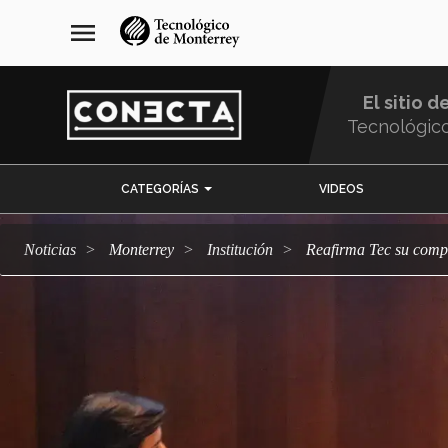
Pasar
navegación
menu
al
principal
contenido
principal
El sitio d
Tecnológic
Menu
CATEGORÍAS
VIDEOS
Comunidad
Noticias
Monterrey
Institución
Reafirma Tec su comp