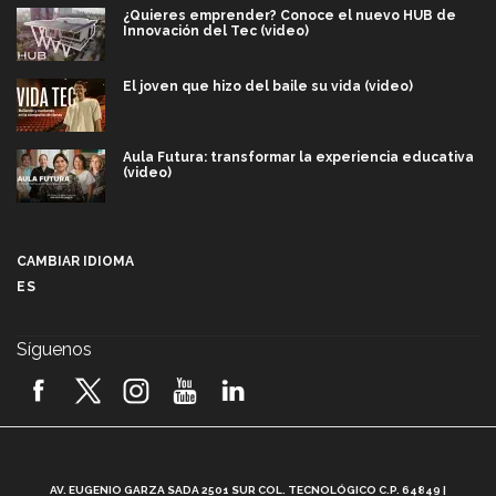
¿Quieres emprender? Conoce el nuevo HUB de
Innovación del Tec (video)
El joven que hizo del baile su vida (video)
Aula Futura: transformar la experiencia educativa
(video)
Más que un festival cultural: así es la magia de
VIBRART 2026 (video)
CAMBIAR IDIOMA
ES
Javier Guzmán: investigación con impacto social
(video)
Síguenos
¡México, en el top del mundial de robótica FIRST
2026! (video)
Vida Tec: Pasión, disciplina y básquetbol, con Gael
Adame (video)
A
AV. EUGENIO GARZA SADA 2501 SUR COL. TECNOLÓGICO C.P. 64849 |