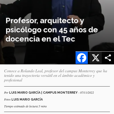
Profesor, arquitecto y
psicólogo con 45 años de
docencia en el Tec
Facebook
X
Conoce a Rolando Leal, profesor del campus Monterrey que ha
tenido una trayectoria versátil en el ámbito académico y
profesional
Por
- 07/11/2022
LUIS MARIO GARCÍA | CAMPUS MONTERREY
Fotos
LUIS MARIO GARCÍA
Tiempo estimado de lectura:5 mins