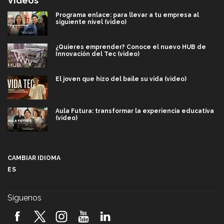
Videos
Programa enlace: para llevar a tu empresa al
siguiente nivel (video)
¿Quieres emprender? Conoce el nuevo HUB de
Innovación del Tec (video)
El joven que hizo del baile su vida (video)
Aula Futura: transformar la experiencia educativa
(video)
Más que un festival cultural: así es la magia de
VIBRART 2026 (video)
CAMBIAR IDIOMA
ES
Javier Guzmán: investigación con impacto social
(video)
Síguenos
¡México, en el top del mundial de robótica FIRST
2026! (video)