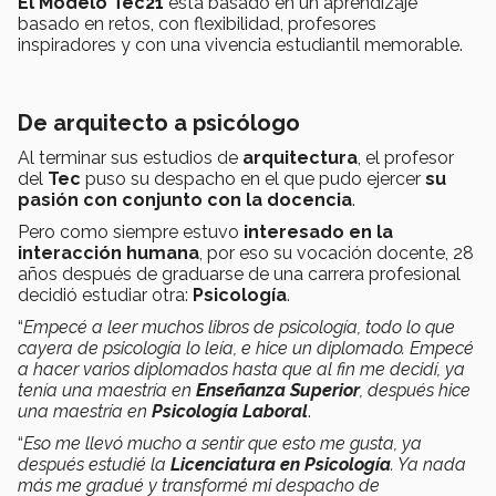
El Modelo Tec21
está basado en un aprendizaje
basado en retos, con flexibilidad, profesores
inspiradores y con una vivencia estudiantil memorable.
De arquitecto a psicólogo
Al terminar sus estudios de
arquitectura
, el profesor
del
Tec
puso su despacho en el que pudo ejercer
su
pasión con conjunto con la docencia
.
Pero como siempre estuvo
interesado en la
interacción humana
, por eso su vocación docente, 28
años después de graduarse de una carrera profesional
decidió estudiar otra:
Psicología
.
“
Empecé a leer muchos libros de psicología, todo lo que
cayera de psicología lo leía, e hice un diplomado. Empecé
a hacer varios diplomados hasta que al fin me decidí, ya
tenía una maestría en
Enseñanza Superior
, después hice
una maestría en
Psicología Laboral
.
“
Eso me llevó mucho a sentir que esto me gusta, ya
después estudié la
Licenciatura en Psicología
. Ya nada
más me gradué y transformé mi despacho de