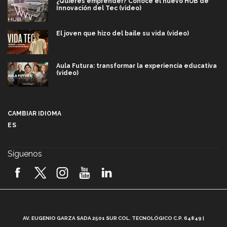
¿Quieres emprender? Conoce el nuevo HUB de
Innovación del Tec (video)
El joven que hizo del baile su vida (video)
Aula Futura: transformar la experiencia educativa
(video)
Más que un festival cultural: así es la magia de
VIBRART 2026 (video)
CAMBIAR IDIOMA
ES
Javier Guzmán: investigación con impacto social
(video)
Síguenos
¡México, en el top del mundial de robótica FIRST
2026! (video)
Vida Tec: Pasión, disciplina y básquetbol, con Gael
Adame (video)
A
AV. EUGENIO GARZA SADA 2501 SUR COL. TECNOLÓGICO C.P. 64849 |
L