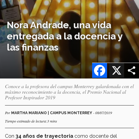
Nora Andrade, una vida
entregada a la docencia y
las finanzas
Facebook
X
Conoce a la profesora del campus Monterrey galardonada con el
máximo reconocimiento a la docencia, el Premio Nacional al
Profesor Inspirador 2019
Por
- 08/07/2019
MARTHA MARIANO | CAMPUS MONTERREY
Tiempo estimado de lectura:3 mins
Con
34 años de trayectoria
como docente del