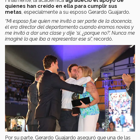
Finalmente, la académica
a
gradeció el apoyo de
quienes han creído en ella para cumplir sus
metas
, especialmente a su esposo Gerardo Guajardo.
“Mi esposo fue quien me invitó a ser parte de la docencia,
él era director del departamento cuando éramos novios y
me invitó a dar una clase y dije ‘sí, ¿porque no?’. Nunca me
imaginé lo que iba a representar ese sí”,
recordó.
Por su parte, Gerardo Guajardo aseguró que una de las