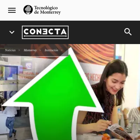
Pasar
navegación
menu
al
principal
contenido
principal
search
expand_more
Noticias
Monterrey
Institución