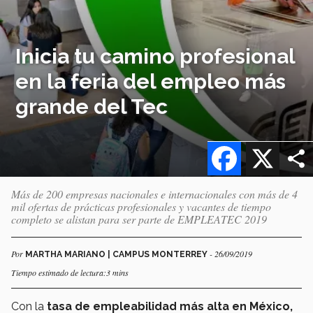
Inicia tu camino profesional
en la feria del empleo más
grande del Tec
Facebook
X
Más de 200 empresas nacionales e internacionales con más de 4
mil ofertas de prácticas profesionales y vacantes de tiempo
completo se alistan para ser parte de EMPLEATEC 2019
Por
- 26/09/2019
MARTHA MARIANO | CAMPUS MONTERREY
Tiempo estimado de lectura:3 mins
Con la
tasa de empleabilidad más alta en México,