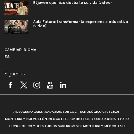
El joven que hizo del baile su vida (video)
Aula Futura: transformar la experiencia educativa
(video)
Más que un festival cultural: así es la magia de
VIBRART 2026 (video)
CAMBIAR IDIOMA
ES
Javier Guzmán: investigación con impacto social
(video)
Síguenos
¡México, en el top del mundial de robótica FIRST
2026! (video)
Vida Tec: Pasión, disciplina y básquetbol, con Gael
Adame (video)
A
AV. EUGENIO GARZA SADA 2501 SUR COL. TECNOLÓGICO C.P. 64849 |
L
¿Cómo es el Modelo Educativo Tec? (video)
MONTERREY, NUEVO LEÓN, MÉXICO | TEL. +52 (81) 8358-2000 D.R.© INSTITUTO
TECNOLÓGICO Y DE ESTUDIOS SUPERIORES DE MONTERREY, MÉXICO. 2018