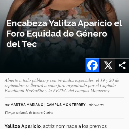
Encabeza Yalitza Aparicio el
Foro Equidad de Género
del Tec
Facebook
X
Abierto a todo público y con invitados especiales, el 19 y 20 de
septiembre se llevará a cabo foro organizado por el Capítulo
Estudiantil HeForShe y la FETEC del campus Monterrey
Por
- 10/09/2019
MARTHA MARIANO | CAMPUS MONTERREY
Tiempo estimado de lectura:2 mins
Yalitza Aparicio
, actriz nominada a los premios