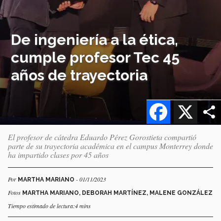
De ingeniería a la ética,
cumple profesor Tec 45
años de trayectoria
Facebook
X
El profesor de cátedra Eduardo Pérez Gorostieta compartió
parte de su trayectoria académica en el campus Monterrey donde
ha impartido clases por 45 años
Por
- 01/11/2023
MARTHA MARIANO
Fotos
MARTHA MARIANO, DEBORAH MARTÍNEZ, MALENE GONZÁLEZ
Tiempo estimado de lectura:4 mins