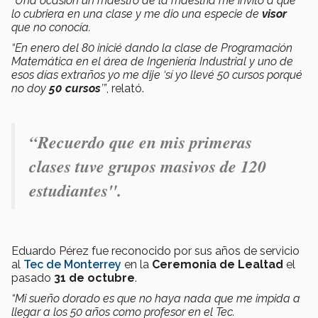
“Una ocasión un maestro de la maestría me invitó a que
lo cubriera en una clase y me dio una especie de
visor
que no conocía.
“En enero del 80 inicié dando la clase de Programación
Matemática en el área de Ingeniería Industrial y uno de
esos días extraños yo me dije ‘sí yo llevé 50 cursos porqué
no doy
50 cursos
’”
, relató.
“Recuerdo que en mis primeras
clases tuve grupos masivos de 120
estudiantes".
Eduardo Pérez fue reconocido por sus años de servicio
al
Tec de Monterrey
en la
Ceremonia de Lealtad
el
pasado
31 de octubre
.
“Mi sueño dorado es que no haya nada que me impida a
llegar a los 50 años como profesor en el Tec.