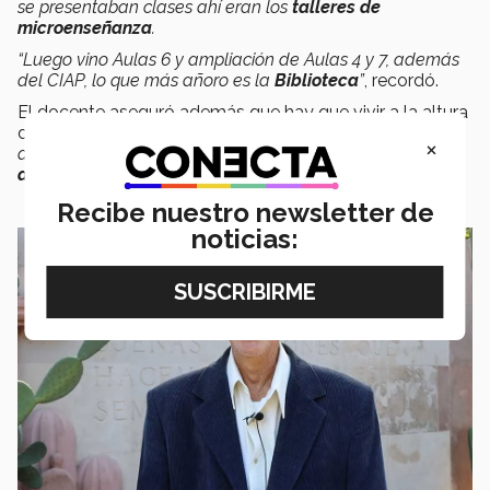
se presentaban clases ahí eran los
talleres de
microenseñanza
.
“Luego vino Aulas 6 y ampliación de Aulas 4 y 7, además
del CIAP, lo que más añoro es la
Biblioteca
”
, recordó.
El docente aseguró además que hay que vivir a la altura
de los tiempos
, “la única cosa que conmueve a lo largo
×
de estos 45 años es que
las instituciones también viven
de su historia
”
.
Recibe nuestro newsletter de
noticias: