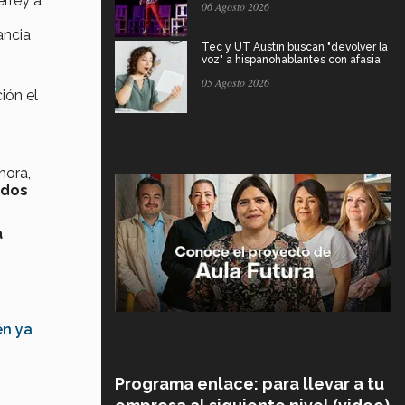
errey a
06 Agosto 2026
ancia
Tec y UT Austin buscan "devolver la
voz" a hispanohablantes con afasia
05 Agosto 2026
ción el
hora,
odos
a
én ya
Programa enlace: para llevar a tu