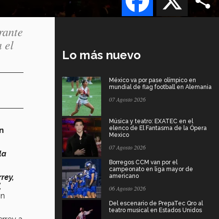
rante
 el
Lo más nuevo
México va por pase olímpico en
mundial de flag football en Alemania
07 Agosto 2026
Música y teatro: EXATEC en el
elenco de El Fantasma de la Ópera
n
Mexico
07 Agosto 2026
la
Borregos CCM van por el
campeonato en liga mayor de
rey,
americano
,
06 Agosto 2026
ón
Del escenario de PrepaTec Qro al
teatro musical en Estados Unidos