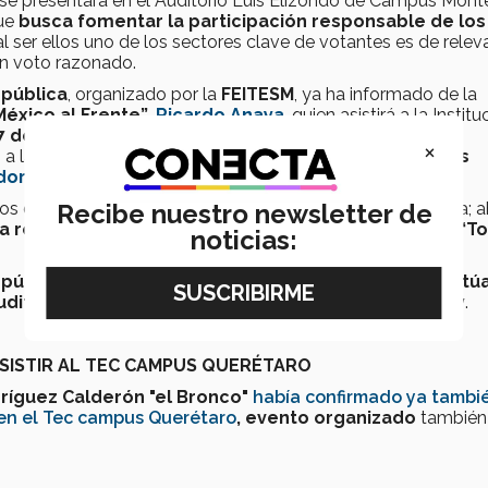
 se presentará en el Auditorio Luis Elizondo de Campus Mont
ue
busca fomentar la participación responsable de los
 al ser ellos uno de los sectores clave de votantes es de relev
un voto razonado.
epública
, organizado por la
FEITESM
, ya ha informado de la
México al Frente”
,
Ricardo Anaya
, quien asistirá a la Institu
7 de abril
participará
Margarita Zavala
,
aspirante
×
, a las
13:30 horas
, el
candidato de la coalición “Juntos
dor
.
dos de forma simultánea a formar parte de esta plataforma; a
Recibe nuestro newsletter de
 la respuesta de José Antonio Meade
, de la
coalición “T
noticias:
epública
, que se realiza en el marco de la
plataforma Actú
uditorio Luis Elizondo del Tecnológico de Monterrey
.
ASISTIR AL TEC CAMPUS QUERÉTARO
ríguez Calderón "el Bronco"
había confirmado ya tambi
l en el Tec campus Querétaro
, evento organizado
también