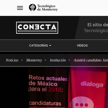
Pasar
navegación
menu
al
principal
contenido
principal
El sitio d
Tecnológic
Menu
CATEGORÍAS
VIDEOS
Comunidad
Noticias
Monterrey
Institución
Asistirá candidato J