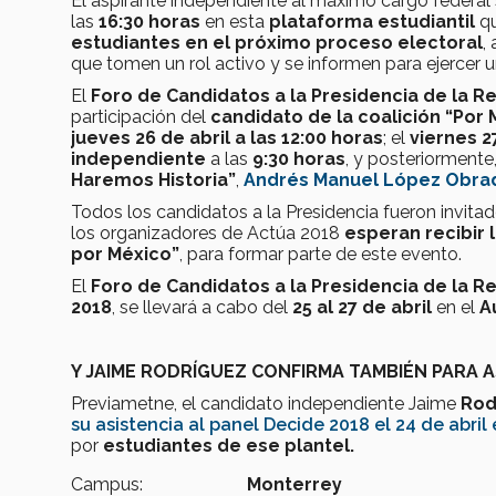
El aspirante independiente al máximo cargo federal
las
16:30 horas
en esta
plataforma estudiantil
q
estudiantes en el próximo proceso electoral
,
que tomen un rol activo y se informen para ejercer 
El
Foro de Candidatos a la Presidencia de la R
participación del
candidato de la coalición “Por 
jueves 26 de abril a las 12:00 horas
; el
viernes 2
independiente
a las
9:30 horas
, y posteriormente
Haremos Historia”
,
Andrés Manuel López Obra
Todos los candidatos a la Presidencia fueron invita
los organizadores de Actúa 2018
esperan recibir
por México”
, para formar parte de este evento.
El
Foro de Candidatos a la Presidencia de la R
2018
, se llevará a cabo del
25 al 27 de abril
en el
A
Y JAIME RODRÍGUEZ CONFIRMA TAMBIÉN PARA 
Previametne, el candidato independiente Jaime
Rod
su asistencia al panel Decide 2018 el 24 de abri
por
estudiantes de ese plantel.
Campus:
Monterrey