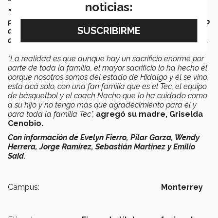
noticias:
"Son muchas cosas, muchos sentimientos encontrados
por todo este proceso: todo lo que ha sido, tanto dentro
de la cancha como en la escuela, llevar en conjunto la
carrera deportiva y la carrera universitaria",
compartió.
"La realidad es que aunque hay un sacrificio enorme por
parte de toda la familia, el mayor sacrificio lo ha hecho él
porque nosotros somos del estado de Hidalgo y él se vino,
esta acá solo, con una fan familia que es el Tec, el equipo
de básquetbol y el coach Nacho que lo ha cuidado como
a su hijo y no tengo más que agradecimiento para él y
para toda la familia Tec",
agregó su madre, Griselda
Cenobio.
Con información de Evelyn Fierro, Pilar Garza, Wendy
Herrera, Jorge Ramírez, Sebastián Martínez y Emilio
Said.
Campus:
Monterrey