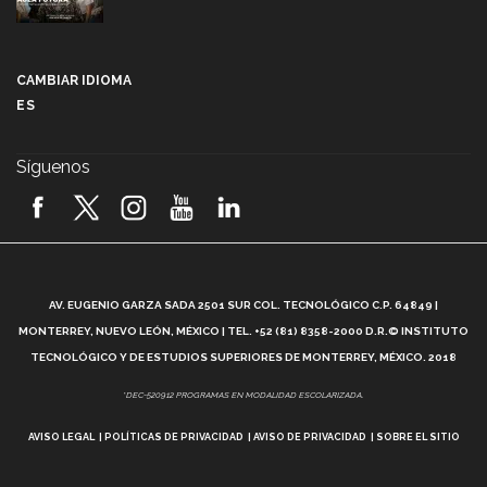
Más que un festival cultural: así es la magia de
VIBRART 2026 (video)
CAMBIAR IDIOMA
ES
Javier Guzmán: investigación con impacto social
(video)
Síguenos
¡México, en el top del mundial de robótica FIRST
2026! (video)
Vida Tec: Pasión, disciplina y básquetbol, con Gael
Adame (video)
A
AV. EUGENIO GARZA SADA 2501 SUR COL. TECNOLÓGICO C.P. 64849 |
L
¿Cómo es el Modelo Educativo Tec? (video)
MONTERREY, NUEVO LEÓN, MÉXICO | TEL. +52 (81) 8358-2000 D.R.© INSTITUTO
TECNOLÓGICO Y DE ESTUDIOS SUPERIORES DE MONTERREY, MÉXICO. 2018
Vida Tec: Feminismo e Inteligencia Artificial, Paola
*DEC-520912 PROGRAMAS EN MODALIDAD ESCOLARIZADA.
Ricaurte (video)
AVISO LEGAL
POLÍTICAS DE PRIVACIDAD
AVISO DE PRIVACIDAD
SOBRE EL SITIO