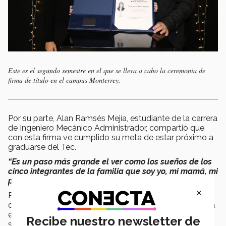
Este es el segundo semestre en el que se lleva a cabo la ceremonia de
firma de título en el campus Monterrey.
Por su parte, Alan Ramsés Mejía, estudiante de la carrera
de Ingeniero Mecánico Administrador, compartió que
con esta firma ve cumplido su meta de estar próximo a
graduarse del Tec.
“Es un paso más grande el ver como los sueños de los
cinco integrantes de la familia que soy yo, mi mamá, mi
papá y mis dos hermanos se pueden cumplir”,
expresó.
×
Para Mauricio Joel Carrillo Cenobio, quien está apunto
de graduarse como Ingeniero Civil este paso representa
el inicio de la recta final de uno de sus más grandes
Recibe nuestro newsletter de
sueños.