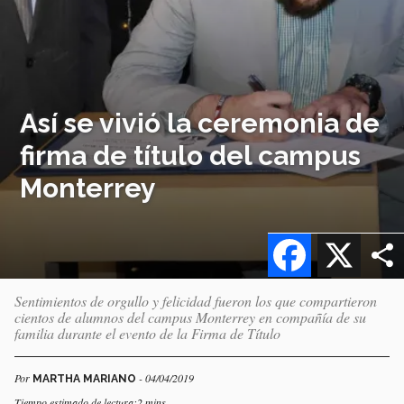
Así se vivió la ceremonia de
firma de título del campus
Monterrey
Facebook
X
Sentimientos de orgullo y felicidad fueron los que compartieron
cientos de alumnos del campus Monterrey en compañía de su
familia durante el evento de la Firma de Título
Por
- 04/04/2019
MARTHA MARIANO
Tiempo estimado de lectura:2 mins