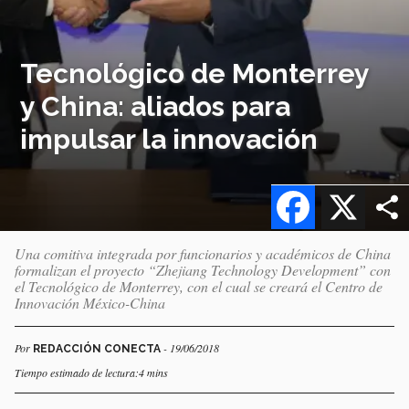
Tecnológico de Monterrey
y China: aliados para
impulsar la innovación
Facebook
X
Una comitiva integrada por funcionarios y académicos de China
formalizan el proyecto “Zhejiang Technology Development” con
el Tecnológico de Monterrey, con el cual se creará el Centro de
Innovación México-China
Por
- 19/06/2018
REDACCIÓN CONECTA
Tiempo estimado de lectura:4 mins