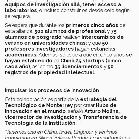
equipos de investigación allá, tener acceso a
laboratorios
, o incluso construirlos desde cero según
se requiera.
Se espera que durante los
primeros cinco años
de
esta alianza,
500 alumnos de profesional
y
75
alumnos de posgrado
realicen
intercambios de
verano en universidades chinas;
y que
50
profesores investigadores
hagan
estancias
académicas
. Además, se espera que en cinco años
se
hayan establecido
en
China 25 startups (cinco
cada año)
, así como
35 licenciamientos
y
50
registros de propiedad intelectual
.
Impulsar los procesos de innovación
Esta colaboración es parte de la
estrategia del
Tecnológico de Monterrey
por crear
Hubs de
innovación
en el mundo
, señaló
Arturo Molina,
vicerrector de Investigación y Transferencia de
Tecnología de la Institución.
“Tenemos uno en China, Israel, Singapur, y venimos
trabajando en Silicon Valley y Purdue. La importancia es