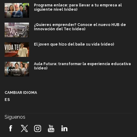
Programa enlace: para llevar a tu empresa al
siguiente nivel (video)
¿Quieres emprender? Conoce el nuevo HUB de
Innovación del Tec (video)
El joven que hizo del baile su vida (video)
Aula Futura: transformar la experiencia educativa
(video)
Más que un festival cultural: así es la magia de
VIBRART 2026 (video)
CAMBIAR IDIOMA
ES
Javier Guzmán: investigación con impacto social
(video)
Síguenos
¡México, en el top del mundial de robótica FIRST
2026! (video)