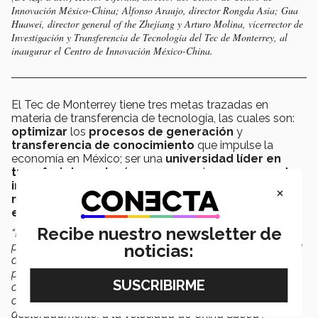
Innovación México-China; Alfonso Araujo, director Rongda Asia; Gua
Huawei, director general of the Zhejiang y Arturo Molina, vicerrector de
Investigación y Transferencia de Tecnología del Tec de Monterrey, al
inaugurar el Centro de Innovación México-China.
El Tec de Monterrey tiene tres metas trazadas en
materia de transferencia de tecnología, las cuales son:
optimizar
los
procesos de generación
y
transferencia de conocimiento
que impulse la
economía en México; ser una
universidad líder en
transferir tecnología
para apoyar los
procesos de
innovación de las empresas
; y ser la
universidad
×
número uno en Latinoamérica
por la
creación de
empresas basadas en conocimiento
.
Recibe nuestro newsletter de
“El Tec está creando, con este Hub de Innovación, una
plataforma única en el mundo, estamos haciendo historia
noticias:
al ser la primera universidad que llega a Zhejiang con un
proyecto de este alcance. Sin lugar a dudas es una gran
oportunidad para emprendedores, científicos y startups
científico-tecnológicas que quieran crecer
aceleradamente, a la velocidad de China Speed”,