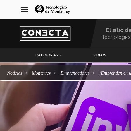
Pasar
navegación
menu
al
principal
contenido
principal
El sitio d
Tecnológic
Menu
CATEGORÍAS
VIDEOS
Comunidad
Noticias
Monterrey
emprendedores
¡Emprenden en