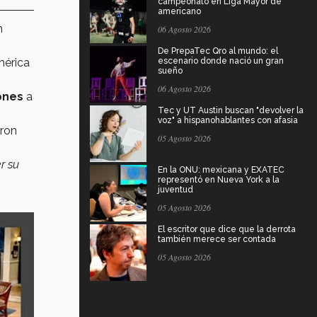
campeonato en Liga Mayor de
americano
n
06 Agosto 2026
De PrepaTec Qro al mundo: el
mérica
escenario donde nació un gran
sueño
06 Agosto 2026
ones
a
Tec y UT Austin buscan "devolver la
voz" a hispanohablantes con afasia
aron
05 Agosto 2026
r su
En la ONU: mexicana y EXATEC
representó en Nueva York a la
juventud
05 Agosto 2026
El escritor que dice que la derrota
también merece ser contada
05 Agosto 2026