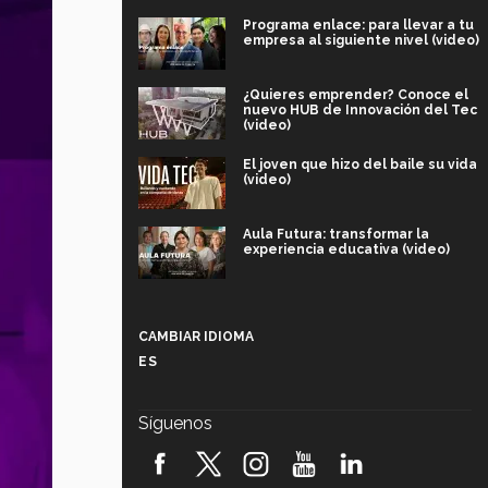
Programa enlace: para llevar a tu
empresa al siguiente nivel (video)
¿Quieres emprender? Conoce el
nuevo HUB de Innovación del Tec
(video)
El joven que hizo del baile su vida
(video)
Aula Futura: transformar la
experiencia educativa (video)
Más que un festival cultural: así es
la magia de VIBRART 2026 (video)
CAMBIAR IDIOMA
ES
Javier Guzmán: investigación con
impacto social (video)
Síguenos
¡México, en el top del mundial de
robótica FIRST 2026! (video)