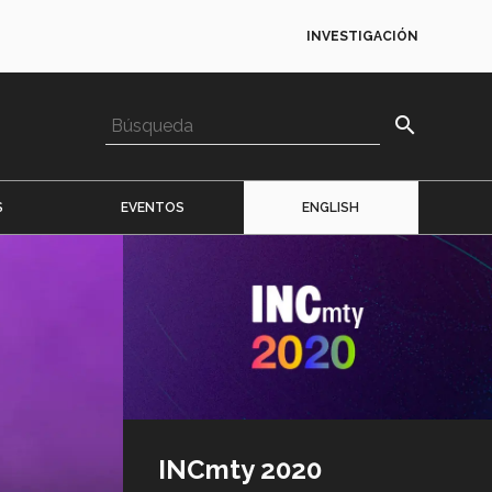
INVESTIGACIÓN
search
S
EVENTOS
ENGLISH
Imagen
o
logo
INCmty 2020