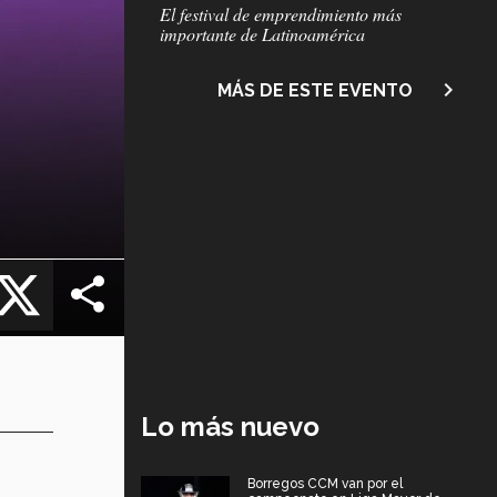
Subtítulo
El festival de emprendimiento más
importante de Latinoamérica
navigate_next
MÁS DE ESTE EVENTO
cebook
X
Lo más nuevo
Borregos CCM van por el