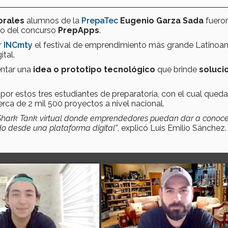
Morales
alumnos de la
PrepaTec
Eugenio Garza Sada
fuero
ro del concurso
PrepApps
.
r
INCmty
el festival de emprendimiento más grande Latinoa
tal.
entar una
idea o prototipo tecnológico
que brinde
soluci
or estos tres estudiantes de preparatoria, con el cual qued
rca de 2 mil 500 proyectos a nivel nacional.
 Shark Tank virtual donde emprendedores puedan dar a conoce
todo desde una plataforma digital”
, explicó Luis Emilio Sánchez.