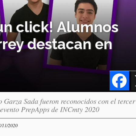
n click! Alumnos
rey destacan en
Fa
o Garza Sada fueron reconocidos con el tercer
el evento PrepApps de INCmty 2020
4/11/2020