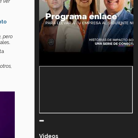
e ver
nto
, pero
ales.
ta
otros,
Videos