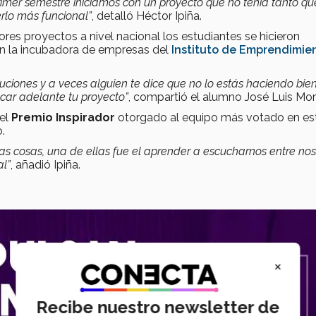
er semestre iniciamos con un proyecto que no tenía tanto qu
rlo más funcional”
, detalló Héctor Ipiña.
s proyectos a nivel nacional los estudiantes se hicieron
 en la incubadora de empresas del
Instituto de Emprendimie
uciones y a veces alguien te dice que no lo estás haciendo bien
acar adelante tu proyecto”
, compartió el alumno José Luis Mor
el
Premio Inspirador
otorgado al equipo más votado en es
.
s cosas, una de ellas fue el aprender a escucharnos entre nos
al”
, añadió Ipiña.
×
Recibe nuestro newsletter de