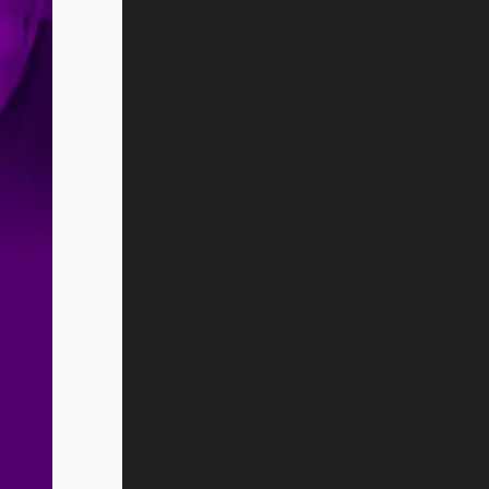
Vida Tec: Pasión, disciplina y
básquetbol, con Gael Adame
(video)
¿Cómo es el Modelo Educativo
Tec? (video)
Vida Tec: Feminismo e Inteligencia
Artificial, Paola Ricaurte (video)