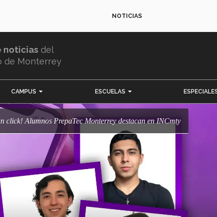
NOTICIAS
e noticias
del
o de Monterrey
CAMPUS
ESCUELAS
ESPECIALE
 un click! Alumnos PrepaTec Monterrey destacan en INCmty