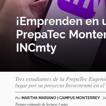
¡Emprenden en u
PrepaTec Monter
INCmty
Tres estudiantes de la PrepaTec Eugeni
lugar por su proyecto Inviertenmi en 
Por
- 2
MARTHA MARIANO | CAMPUS MONTERREY
Tiempo estimado de lectura:3 mins