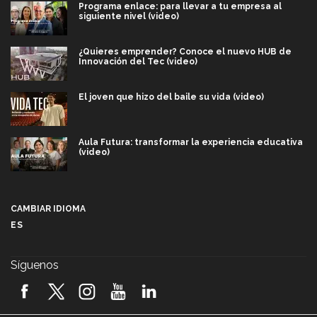
Programa enlace: para llevar a tu empresa al
siguiente nivel (video)
¿Quieres emprender? Conoce el nuevo HUB de
Innovación del Tec (video)
El joven que hizo del baile su vida (video)
Aula Futura: transformar la experiencia educativa
(video)
Más que un festival cultural: así es la magia de
VIBRART 2026 (video)
CAMBIAR IDIOMA
ES
Javier Guzmán: investigación con impacto social
(video)
Síguenos
¡México, en el top del mundial de robótica FIRST
2026! (video)