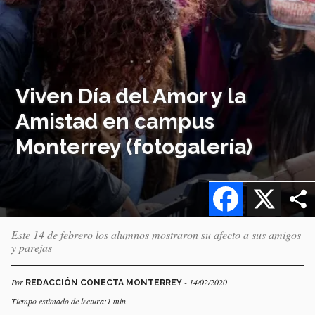
Viven Día del Amor y la
Amistad en campus
Monterrey (fotogalería)
Facebook
X
Este 14 de febrero los alumnos mostraron su afecto a sus amigos
y parejas
Por
- 14/02/2020
REDACCIÓN CONECTA MONTERREY
Tiempo estimado de lectura:1 min