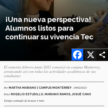
¡Una nueva perspectiva!
Alumnos listos para
continuar su vivencia Tec
Facebook
X
El semestre febrero-junio 2021 comenzó en campus Monterrey,
arrancando así con todas las actividades académicas de sus
estudiantes
Por
- 09/02/2021
MARTHA MARIANO | CAMPUS MONTERREY
Fotos
ROGELIO ESTUDILLO, MARIANO RAMOS, JOSUÉ CANO
Tiempo estimado de lectura:3 mins