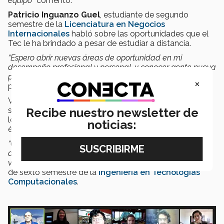
equipo”
comentó.
Patricio Inguanzo Guel
, estudiante de segundo
semestre de la
Licenciatura en Negocios
Internacionales
habló sobre las oportunidades que el
Tec le ha brindado a pesar de estudiar a distancia.
“Espero abrir nuevas áreas de oportunidad en mi
desempeño profesional y personal, y conocer gente nueva
para potenciar mis habilidades de comunicación”
,
×
puntualizó.
Volver al campus y caminar entre sus pasillos y jardines
Recibe nuestro newsletter de
sigue siendo uno de los anhelos de los estudiantes, por
lo que no bajan el ánimo en espera de la reapertura de
noticias:
éste.
“Quiero aprovechar el tiempo en casa para seguir
desarrollándome profesionalmente, esperando que
volvamos al campus”
, dijo
Joel Hiram Chávez
, alumno
de sexto semestre de la
Ingeniería en Tecnologías
Computacionales
.