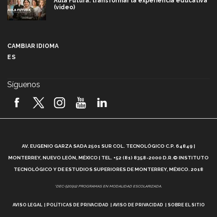
Aula Futura: transformar la experiencia educativa
(video)
Más que un festival cultural: así es la magia de
VIBRART 2026 (video)
CAMBIAR IDIOMA
ES
Javier Guzmán: investigación con impacto social
(video)
Síguenos
¡México, en el top del mundial de robótica FIRST
2026! (video)
Vida Tec: Pasión, disciplina y básquetbol, con Gael
Adame (video)
A
AV. EUGENIO GARZA SADA 2501 SUR COL. TECNOLÓGICO C.P. 64849 |
L
¿Cómo es el Modelo Educativo Tec? (video)
MONTERREY, NUEVO LEÓN, MÉXICO | TEL. +52 (81) 8358-2000 D.R.© INSTITUTO
TECNOLÓGICO Y DE ESTUDIOS SUPERIORES DE MONTERREY, MÉXICO. 2018
Vida Tec: Feminismo e Inteligencia Artificial, Paola
*DEC-520912 PROGRAMAS EN MODALIDAD ESCOLARIZADA.
Ricaurte (video)
AVISO LEGAL
POLÍTICAS DE PRIVACIDAD
AVISO DE PRIVACIDAD
SOBRE EL SITIO