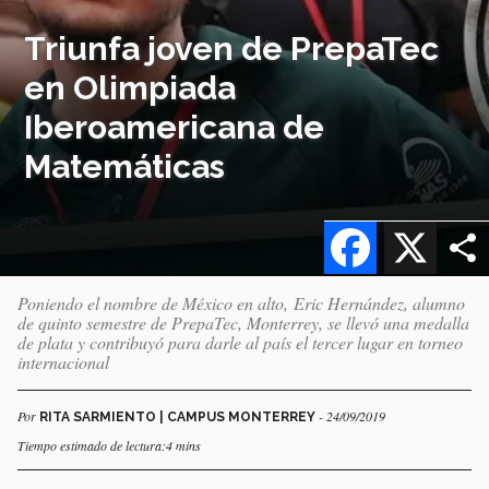
Triunfa joven de PrepaTec
en Olimpiada
Iberoamericana de
Matemáticas
Facebook
X
Poniendo el nombre de México en alto, Eric Hernández, alumno
de quinto semestre de PrepaTec, Monterrey, se llevó una medalla
de plata y contribuyó para darle al país el tercer lugar en torneo
internacional
Por
- 24/09/2019
RITA SARMIENTO | CAMPUS MONTERREY
Tiempo estimado de lectura:4 mins