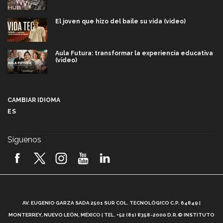
El joven que hizo del baile su vida (video)
Aula Futura: transformar la experiencia educativa
(video)
Más que un festival cultural: así es la magia de
VIBRART 2026 (video)
CAMBIAR IDIOMA
ES
Javier Guzmán: investigación con impacto social
(video)
Síguenos
¡México, en el top del mundial de robótica FIRST
2026! (video)
Vida Tec: Pasión, disciplina y básquetbol, con Gael
Adame (video)
A
AV. EUGENIO GARZA SADA 2501 SUR COL. TECNOLÓGICO C.P. 64849 |
L
¿Cómo es el Modelo Educativo Tec? (video)
MONTERREY, NUEVO LEÓN, MÉXICO | TEL. +52 (81) 8358-2000 D.R.© INSTITUTO