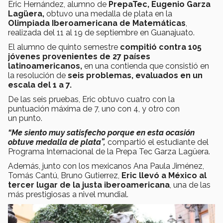
Eric Hernández, alumno de
PrepaTec, Eugenio Garza
Lagüera,
obtuvo una medalla de plata en la
Olimpiada Iberoamericana de Matemáticas
,
realizada del 11 al 19 de septiembre en Guanajuato.
El alumno de quinto semestre
compitió contra 105
jóvenes provenientes de 27 países
latinoamericanos,
en una contienda que consistió en
la resolución de
seis problemas, evaluados en un
escala del 1 a 7.
De las seis pruebas, Eric obtuvo cuatro con la
puntuación máxima de 7, uno con 4, y otro con
un punto.
“Me siento muy satisfecho porque en esta ocasión
obtuve medalla de plata”,
compartió el estudiante del
Programa Internacional de la Prepa Tec Garza Lagüera.
Además, junto con los mexicanos Ana Paula Jiménez,
Tomás Cantú, Bruno Gutierrez,
Eric llevó a México al
tercer lugar de la justa iberoamericana
, una de las
más prestigiosas a nivel mundial.