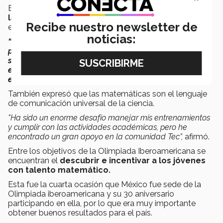
Eric exhortó a los jóvenes de México a
dejar por un
lado el estigma de las matemáticas,
pues "no son
Recibe nuestro newsletter de
esta materia difícil y fea que todos creen".
noticias:
“Cuando las aprendemos de un modo mecanizado,
pierden toda su magia, pero las matemáticas pueden
ser muy divertidas y retadoras como un buen juego de
estrategia, son sublimes como el arte y se encuentran
en todo lo que nos rodea”,
expuso.
También expresó que las matemáticas son el lenguaje
de comunicación universal de la ciencia.
"Ha sido un enorme desafío manejar mis entrenamientos
y cumplir con las actividades académicas, pero he
encontrado un gran apoyo en la comunidad Tec”,
afirmó.
Entre los objetivos de la Olimpiada Iberoamericana se
encuentran el
descubrir e incentivar a los jóvenes
con talento matemático.
Esta fue la cuarta ocasión que México fue sede de la
Olimpiada iberoamericana y su 30 aniversario
participando en ella, por lo que era muy importante
obtener buenos resultados para el país.