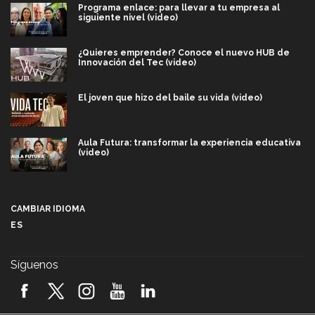
Programa enlace: para llevar a tu empresa al
siguiente nivel (video)
¿Quieres emprender? Conoce el nuevo HUB de
Innovación del Tec (video)
El joven que hizo del baile su vida (video)
Aula Futura: transformar la experiencia educativa
(video)
Más que un festival cultural: así es la magia de
VIBRART 2026 (video)
CAMBIAR IDIOMA
ES
Javier Guzmán: investigación con impacto social
(video)
Síguenos
¡México, en el top del mundial de robótica FIRST
2026! (video)