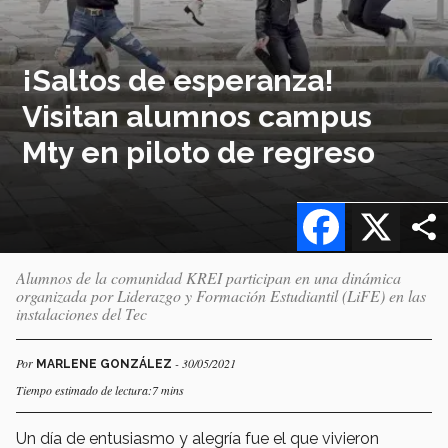
¡Saltos de esperanza!
Visitan alumnos campus
Mty en piloto de regreso
Facebook
X
Alumnos de la comunidad KREI participan en una dinámica
organizada por Liderazgo y Formación Estudiantil (LiFE) en las
instalaciones del Tec
Por
- 30/05/2021
MARLENE GONZÁLEZ
Tiempo estimado de lectura:7 mins
Un día de entusiasmo y alegría fue el que vivieron