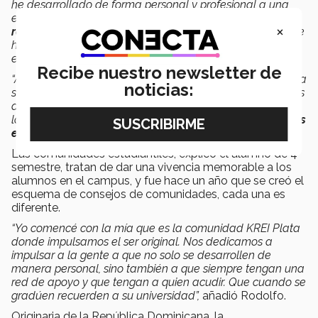
he desarrollado de forma personal y profesional a una
escala que nunca imaginé. Estar
presencialmente es
×
recordarme lo valioso que es estar aquí
. El esfuerzo que
hacen mis papás para que esté aquí, verlo materializado
es una experiencia increíble.
Recibe nuestro newsletter de
“Al ser líder de comunidad es una experiencia increíble. Ha
noticias:
sido el trabajo de un año muy difícil, el venir y ser pioneros
de este programa habla del volumen de lo que hemos
logrado en esta nueva vivencia que son las
comunidades
estudiantiles
de
Tec21
”,
señaló Arroyo.
Las comunidades estudiantiles, explicó el alumno de 4°
semestre, tratan de dar una vivencia memorable a los
alumnos en el campus, y fue hace un año que se creó el
esquema de consejos de comunidades, cada una es
diferente.
“Yo comencé con la mía que es la comunidad KREI Plata
donde impulsamos el ser original. Nos dedicamos a
impulsar a la gente a que no solo se desarrollen de
manera personal, sino también a que siempre tengan una
red de apoyo y que tengan a quien acudir. Que cuando se
gradúen recuerden a su universidad”,
añadió Rodolfo.
Originaria de la República Dominicana, la