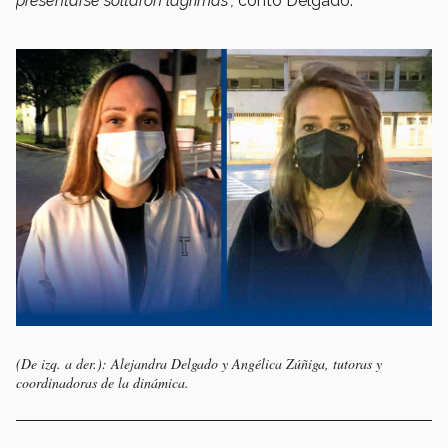
presentarse soltaron lágrimas”,
contó Delgado.
(De izq. a der.): Alejandra Delgado y Angélica Zúñiga, tutoras y
coordinadoras de la dinámica.