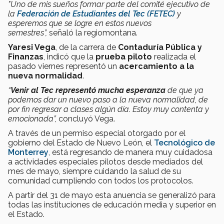
"Uno de mis sueños formar parte del comité ejecutivo de
la
Federación de Estudiantes del Tec (FETEC)
y
esperemos que se logre en estos nuevos
semestres”,
señaló la regiomontana.
Yaresi Vega
, de la carrera de
Contaduría Pública y
Finanzas
, indicó que la
prueba piloto
realizada el
pasado viernes representó un
acercamiento a la
nueva normalidad
.
“
Venir al Tec representó mucha esperanza
de que ya
podemos dar un nuevo paso a la nueva normalidad, de
por fin regresar a clases algún día. Estoy muy contenta y
emocionada”,
concluyó Vega.
A través de un permiso especial otorgado por el
gobierno del Estado de Nuevo León, el
Tecnológico de
Monterrey
, está regresando de manera muy cuidadosa
a actividades especiales pilotos desde mediados del
mes de mayo, siempre cuidando la salud de su
comunidad cumpliendo con todos los protocolos.
A partir del 31 de mayo esta anuencia se generalizó para
todas las instituciones de educación media y superior en
el Estado.