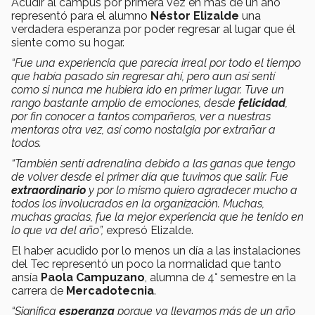
Acudir al campus por primera vez en más de un año
representó para el alumno
Néstor Elizalde
una
verdadera esperanza por poder regresar al lugar que él
siente como su hogar.
“Fue una experiencia que parecía irreal por todo el tiempo
que había pasado sin regresar ahí, pero aun así sentí
como si nunca me hubiera ido en primer lugar. Tuve un
rango bastante amplio de emociones, desde
felicidad
,
por fin conocer a tantos compañeros, ver a nuestras
mentoras otra vez, así como nostalgia por extrañar a
todos.
“También sentí adrenalina debido a las ganas que tengo
de volver desde el primer día que tuvimos que salir. Fue
extraordinario
y por lo mismo quiero agradecer mucho a
todos los involucrados en la organización. Muchas,
muchas gracias, fue la mejor experiencia que he tenido en
lo que va del año”,
expresó Elizalde.
El haber acudido por lo menos un día a las instalaciones
del Tec representó un poco la normalidad que tanto
ansía
Paola Campuzano
, alumna de 4° semestre en la
carrera de
Mercadotecnia
.
“Significa
esperanza
porque ya llevamos más de un año