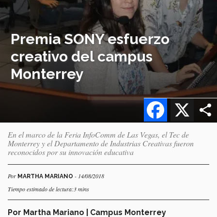
Premia SONY esfuerzo
creativo del campus
Monterrey
Facebook
X
En el marco de la Feria InfoComm de Las Vegas, el Tec de
Monterrey y el Departamento de Industrias Creativas fueron
reconocidos por su innovación educativa
Por
- 14/08/2018
MARTHA MARIANO
Tiempo estimado de lectura:3 mins
Por Martha Mariano | Campus Monterrey