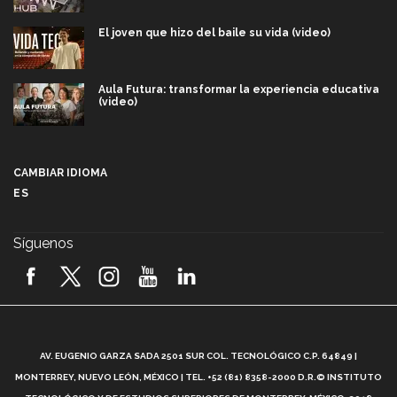
El joven que hizo del baile su vida (video)
Aula Futura: transformar la experiencia educativa
(video)
Más que un festival cultural: así es la magia de
VIBRART 2026 (video)
CAMBIAR IDIOMA
ES
Javier Guzmán: investigación con impacto social
(video)
Síguenos
¡México, en el top del mundial de robótica FIRST
2026! (video)
Vida Tec: Pasión, disciplina y básquetbol, con Gael
Adame (video)
A
AV. EUGENIO GARZA SADA 2501 SUR COL. TECNOLÓGICO C.P. 64849 |
L
¿Cómo es el Modelo Educativo Tec? (video)
MONTERREY, NUEVO LEÓN, MÉXICO | TEL. +52 (81) 8358-2000 D.R.© INSTITUTO