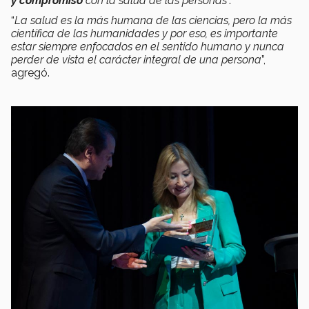
y compromiso
con la salud de las personas
”.
“
La salud es la más humana de las ciencias, pero la más
científica de las humanidades y por eso, es importante
estar siempre enfocados en el sentido humano y nunca
perder de vista el carácter integral de una persona
”,
agregó.