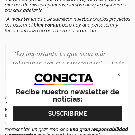
muchos de mis compañeros, siempre busqué esforzarme
por salir adelante
”.
“
A veces tenemos que sacrificar nuestros propios proyectos
por buscar el
bien común
, pero hay que perseverar y
tener confianza en uno mismo
”, compartió.
“Lo importante es que sean más
tolerantes con sus semejantes”. – Luis
Alonso Herrera
×
Recibe nuestro newsletter de
noticias:
Asimismo, alentó a los nuevos alumnos a no sentir
miedo, reconocer su vulnerabilidad, luchar por la
excelencia, pero siempre tratar se auténticos y trabajar
al servicio de los demás.
“
Estas carreras a las que hoy están ingresando, no solo
representan un gran reto, sino
una gran responsabilidad