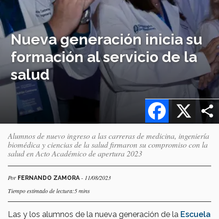
Nueva generación inicia su
formación al servicio de la
salud
Facebook
X
Alumnos de nuevo ingreso a las carreras de medicina, ingeniería
biomédica y ciencias de la salud firmaron su compromiso con la
salud en Acto Académico de apertura 2023
Por
- 11/08/2023
FERNANDO ZAMORA
Tiempo estimado de lectura:5 mins
Las y los alumnos de la nueva generación de la
Escuela