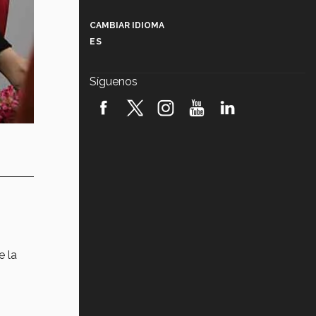
Más que un festival cultural: así es
la magia de VIBRART 2026 (video)
CAMBIAR IDIOMA
ES
Javier Guzmán: investigación con
impacto social (video)
Síguenos
¡México, en el top del mundial de
robótica FIRST 2026! (video)
Vida Tec: Pasión, disciplina y
básquetbol, con Gael Adame
(video)
¿Cómo es el Modelo Educativo
Tec? (video)
Vida Tec: Feminismo e Inteligencia
Artificial, Paola Ricaurte (video)
e la