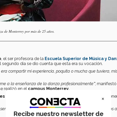
nza de Monterrey por más de 25 años.
o
, el ser profesora de la
Escuela Superior de Música y Dan
 al segundo día se dio cuenta que esta era su vocación.
ra compartir mi experiencia, poquita o mucha que tuviera, mi
carme a la enseñanza de la danza profesionalmente'
”, manifestó
e realizó en el
campus Monterrey
.
 es experiencia y el éxito es sinónimo de felicidad
, tene
×
ser sensibles sería muy importante porque a eso vinimos. Vinimos 
Recibe nuestro newsletter de