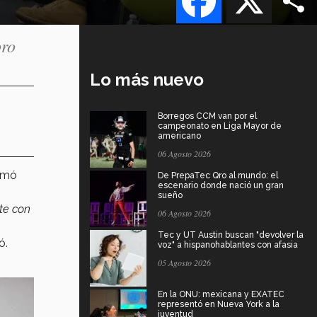
oro
Lo más nuevo
Borregos CCM van por el
campeonato en Liga Mayor de
americano
06 Agosto 2026
omó
De PrepaTec Qro al mundo: el
escenario donde nació un gran
sueño
te con
06 Agosto 2026
Tec y UT Austin buscan "devolver la
ó.
voz" a hispanohablantes con afasia
05 Agosto 2026
En la ONU: mexicana y EXATEC
representó en Nueva York a la
juventud