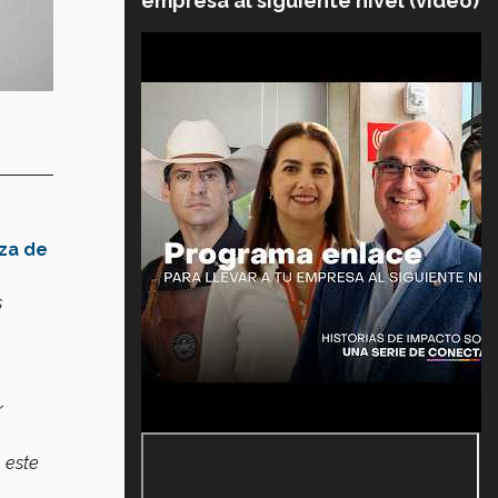
empresa al siguiente nivel (video)
za de
s
r
a este