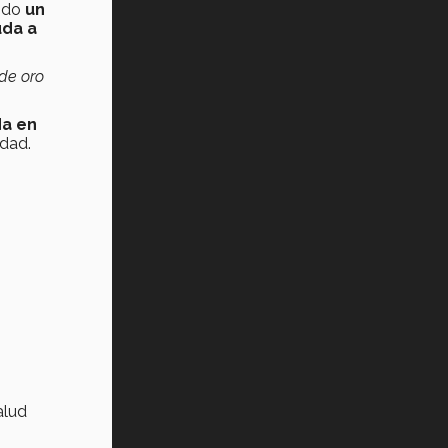
sido
un
uda a
de oro
da en
idad.
alud