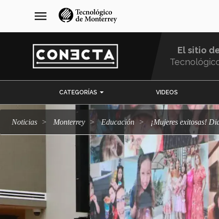
Pasar
navegación
menu
al
principal
contenido
principal
El sitio d
Tecnológic
Menu
CATEGORÍAS
VIDEOS
Comunidad
Noticias
Monterrey
Educación
¡Mujeres exitosas! 