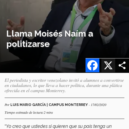
Llama Moisés Naím a
politizarse
Facebook
X
El periodista y escritor venezolano invitó a alumnos a convertirse
en ciudadanos, lo que lleva a hacer política, durante una plática
ofrecida en el campus Monterrey.
Por
- 17/02/2020
LUIS MARIO GARCÍA | CAMPUS MONTERREY
Tiempo estimado de lectura:2 mins
“
Yo creo que ustedes si quieren que su país tenga un