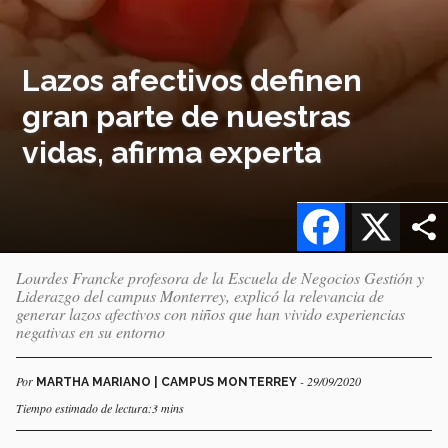
Lazos afectivos definen
gran parte de nuestras
vidas, afirma experta
Facebook
X
Lourdes Francke profesora de la Escuela de Negocios Gestión y
Liderazgo del campus Monterrey, explicó la relevancia de
generar lazos afectivos con niños que han vivido experiencias
negativas en su entorno
Por
- 29/09/2020
MARTHA MARIANO | CAMPUS MONTERREY
Tiempo estimado de lectura:3 mins