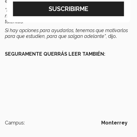
estos niños, dijo la especialista.
“La carencia afectiva es difícil de identificar, pero en
nuestras manos está el ayudarlos a encontrar sus
talentos.
Sí hay opciones para ayudarlos, tenemos que motivarlos
para que estudien, para que salgan adelante”
, dijo.
SEGURAMENTE QUERRÁS LEER TAMBIÉN:
Campus:
Monterrey