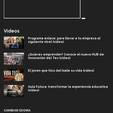
Videos
Programa enlace: para llevar a tu empresa al
siguiente nivel (video)
¿Quieres emprender? Conoce el nuevo HUB de
Innovación del Tec (video)
El joven que hizo del baile su vida (video)
Aula Futura: transformar la experiencia educativa
(video)
Más que un festival cultural: así es la magia de
VIBRART 2026 (video)
CAMBIAR IDIOMA