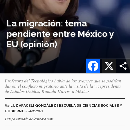
La migración: tema
pendiente entre México y
EU (opinión)
Facebook
X
Profesora del Tecnológico habla de los avances que se podrían
dar en el conflicto migratorio ante la visita de la vicepresidenta
de Estados Unidos, Kamala Harris, a México
Por
LUZ ARACELI GONZÁLEZ | ESCUELA DE CIENCIAS SOCIALES Y
- 24/05/2021
GOBIERNO
Tiempo estimado de lectura:4 mins