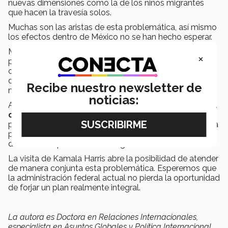
nuevas dimensiones como la de los niños migrantes
que hacen la travesía solos.
Muchas son las aristas de esta problemática, así mismo
los efectos dentro de México no se han hecho esperar.
Muchas ciudades a lo largo y ancho del país,
×
particularmente los estados del norte y ciudades
como Monterrey, Reynosa, Saltillo, entre otras, son
destino temporal o semipermanente para estos
Recibe nuestro newsletter de
migrantes.
noticias:
Asimismo,
sus habitantes ven con preocupación el
creciente arribo de indocumentados
cuya
presencia se destaca cada vez más y viene a sumarse a
problemas de pobreza, marginación, desigualdad y
delincuencia por solo referir algunos.
La visita de Kamala Harris abre la posibilidad de atender
de manera conjunta esta problemática. Esperemos que
la administración federal actual no pierda la oportunidad
de forjar un plan realmente integral.
La autora es Doctora en Relaciones Internacionales,
especialista en Asuntos Globales y Política Internacional.