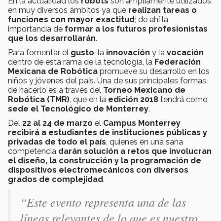
En la actualidad los
robots
son ampliamente utilizados
en muy diversos ámbitos ya que
realizan tareas o
funciones con mayor exactitud
; de ahí la
importancia de
formar a los futuros profesionistas
que los desarrollarán
.
Para fomentar el
gusto
, la
innovación
y la
vocación
dentro de esta rama de la tecnología, la
Federación
Mexicana de Robótica
promueve su desarrollo en los
niños y jóvenes del país. Una de sus principales formas
de hacerlo es a través del
Torneo Mexicano de
Robótica (TMR)
, que en la
edición 2018
tendrá como
sede el Tecnológico de Monterrey
.
Del
22 al 24 de marzo
el
Campus Monterrey
recibirá a estudiantes de instituciones públicas y
privadas de todo el país
, quienes en una sana
competencia
darán solución a retos que involucran
el diseño, la construcción y la programación de
dispositivos electromecánicos con diversos
grados de complejidad
.
“Este evento representa una de las
líneas relevantes de lo que es nuestro