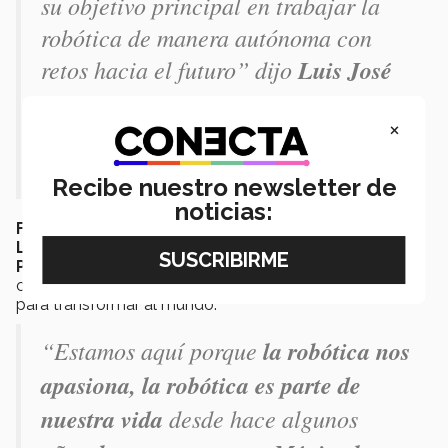
su objetivo principal en trabajar la
robótica de manera autónoma con
retos hacia el futuro” dijo
Luis José
López, Representante Regional de
×
México para el Torneo Internacional
RoboCupJunior.
Recibe nuestro newsletter de
noticias:
Flavio Guerrero, Coordinador de Responsables
Locales del TMR 2018
y miembro de la
Fundación
ProRobótica Nuevo León
, exhortó el promover las
ciencias y la tecnología entre las nuevas generaciones
para transformar al mundo.
“Estamos aquí porque
la robótica nos
apasiona, la robótica es parte de
nuestra vida
desde hace algunos