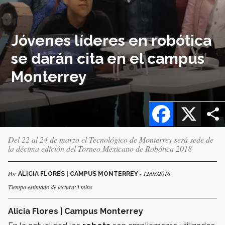
Jóvenes líderes en robótica
se darán cita en el campus
Monterrey
Facebook
X
Del 22 al 24 de marzo el Tecnológico de Monterrey será sede de
la décima edición del Torneo Mexicano de Robótica 2018
Por
- 12/03/2018
ALICIA FLORES | CAMPUS MONTERREY
Tiempo estimado de lectura:3 mins
Alicia Flores | Campus Monterrey