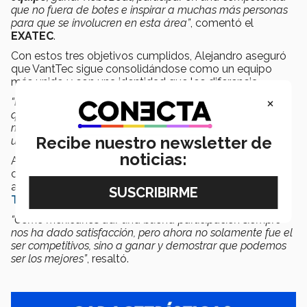
que no fuera de botes e inspirar a muchas más personas
para que se involucren en esta área”
, comentó el
EXATEC
.
Con estos tres objetivos cumplidos, Alejandro aseguró
que VantTec sigue consolidándose como un equipo
más unido y con una identidad que los diferencia.
×
“El equipo tiene más sentido como grupo completo de lo
que quiere hacer, y es más sencillo trabajar con los
miembros y convencerlos de qué estamos haciendo con
Recibe nuestro newsletter de
una identidad sólida”
, señaló.
noticias:
Alejandro afirmó que VantTec se sigue preparando para
competir en futuros concursos dado que los triunfos
actuales los motivan para seguir llenando de orgullo al
Tec de Monterrey
y a México.
“Como mexicanos dar una buena participación siempre
nos ha dado satisfacción, pero ahora no solamente fue el
ser competitivos, sino a ganar y demostrar que podemos
ser los mejores”
, resaltó.