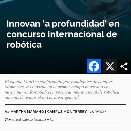
Innovan ‘a profundidad’ en
concurso internacional de
robótica
Facebook
X
El equipo VantTec conformado por estudiantes de campus
Monterrey se convirtió en el primer equipo mexicano en
participar en RoboSub competencia internacional de robótica
además de ganar el tercer lugar general
Por
- 13/10/2020
MARTHA MARIANO | CAMPUS MONTERREY
Tiempo estimado de lectura:3 mins