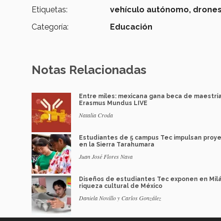
Etiquetas:
vehículo autónomo,
drone
Categoría:
Educación
Notas Relacionadas
Entre miles: mexicana gana beca de maestrí
Erasmus Mundus LIVE
Natalia Croda
Estudiantes de 5 campus Tec impulsan proy
en la Sierra Tarahumara
Juan José Flores Nava
Diseños de estudiantes Tec exponen en Mil
riqueza cultural de México
Daniela Novillo y Carlos González