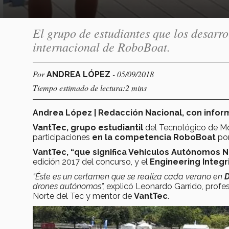
El grupo de estudiantes que los desarr
internacional de RoboBoat.
Por
- 05/09/2018
ANDREA LÓPEZ
Tiempo estimado de lectura:2 mins
Andrea López | Redacción Nacional, con infor
VantTec, grupo estudiantil
del Tecnológico de M
participaciones
en la competencia RoboBoat
po
VantTec, “que significa Vehículos Autónomos N
edición 2017 del concurso, y el
Engineering Integr
“Éste es un certamen que se realiza cada verano en
D
drones autónomos”,
explicó Leonardo Garrido, prof
Norte del Tec y mentor de
VantTec
.