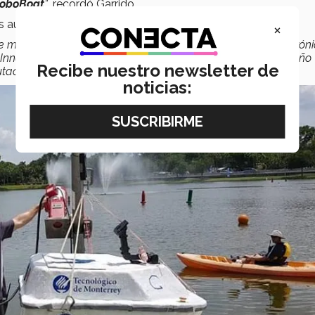
oboBoat
”
, recordó Garrido.
os autónomos en 2017.
×
 muchas carreras: Sistemas Digitales y Robótica, de Mecatróni
Innovación y Desarrollo, de Animación y Arte Digital, de Diseño
Recibe nuestro newsletter de
tacionales”.
noticias: