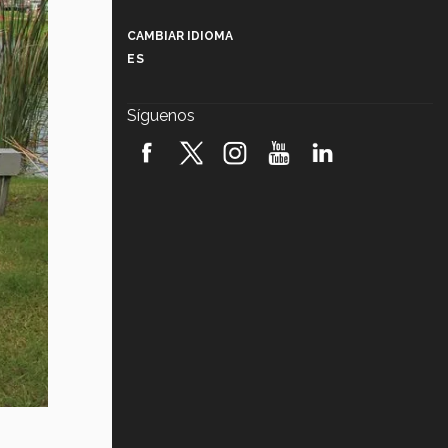
Más que un festival cultural: así es
la magia de VIBRART 2026 (video)
CAMBIAR IDIOMA
ES
Javier Guzmán: investigación con
impacto social (video)
Síguenos
¡México, en el top del mundial de
robótica FIRST 2026! (video)
Vida Tec: Pasión, disciplina y
básquetbol, con Gael Adame
(video)
¿Cómo es el Modelo Educativo
Tec? (video)
Vida Tec: Feminismo e Inteligencia
Artificial, Paola Ricaurte (video)