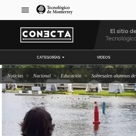
Pasar
navegación
menu
al
principal
contenido
principal
El sitio d
Tecnológic
Menu
CATEGORÍAS
VIDEOS
Comunidad
Noticias
Nacional
Educación
Sobresalen alumnos de