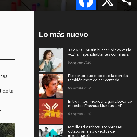
Lo más nuevo
Tec y UT Austin buscan "devolver la
voz" a hispanohablantes con afasia
05 Agosto 2026
smas
El escritor que dice que la derrota
también merece ser contada
05 Agosto 2026
d
de la
Entre miles: mexicana gana beca de
maestría Erasmus Mundus LIVE
n
05 Agosto 2026
Movilidad y robots: sonorenses
colaboran en proyectos de
investigación